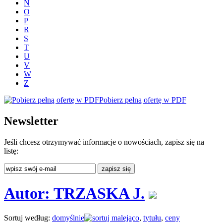
N
O
P
R
S
T
U
V
W
Z
Pobierz pełną ofertę w PDF
Newsletter
Jeśli chcesz otrzymywać informacje o nowościach, zapisz się na
listę:
Autor: TRZASKA J.
Sortuj według:
domyślnie
,
tytułu
,
ceny