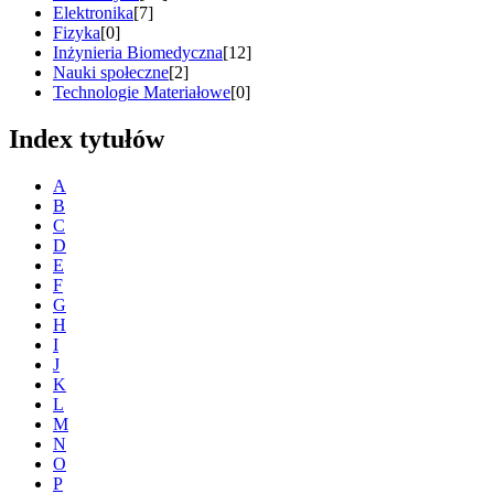
Elektronika
[7]
Fizyka
[0]
Inżynieria Biomedyczna
[12]
Nauki społeczne
[2]
Technologie Materiałowe
[0]
Index tytułów
A
B
C
D
E
F
G
H
I
J
K
L
M
N
O
P