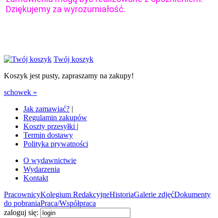
Dziękujemy za wyrozumiałość.
Twój koszyk
Koszyk jest pusty, zapraszamy na zakupy!
schowek »
Jak zamawiać?
|
Regulamin zakupów
Koszty przesyłki
|
Termin dostawy
Polityka prywatności
O wydawnictwie
Wydarzenia
Kontakt
Pracownicy
Kolegium Redakcyjne
Historia
Galerie zdjęć
Dokumenty
do pobrania
Praca/Współpraca
zaloguj się: