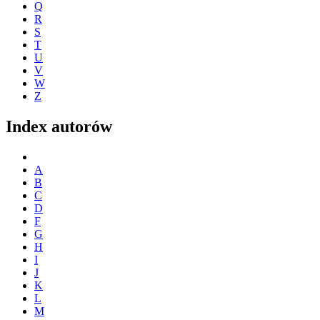
Q
R
S
T
U
V
W
Z
Index autorów
A
B
C
D
F
G
H
I
J
K
L
M