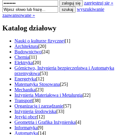
zarejestruj się »
wyszukiwanie
zaawansowane »
Katalog działowy
Nauki o kulturze fizycznej
[1]
Architektura
[20]
Budownictwo
[24]
Chemia
[11]
Elektryka
[20]
Górnictwo, Inżynieria bezpieczeństwa i Automatyka
przemysłowa
[53]
Energetyka
[12]
Matematyka Stosowana
[25]
Mechanika
[23]
Inżynieria Materiałowa i Metalurgia
[22]
Transport
[38]
Organizacja i zarządzanie
[57]
Inżynieria środowiska
[33]
Języki obce
[12]
Geometria i Grafika Inżynierska
[4]
Informatyka
[9]
Automatyka
[14]