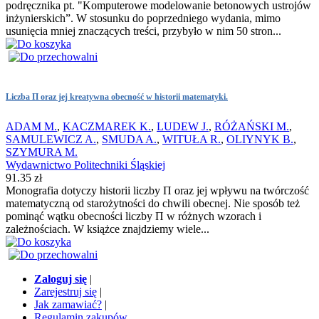
podręcznika pt. "Komputerowe modelowanie betonowych ustrojów
inżynierskich”. W stosunku do poprzedniego wydania, mimo
usunięcia mniej znaczących treści, przybyło w nim 50 stron...
Liczba Π oraz jej kreatywna obecność w historii matematyki.
ADAM M.
,
KACZMAREK K.
,
LUDEW J.
,
RÓŻAŃSKI M.
,
SAMULEWICZ A.
,
SMUDA A.
,
WITUŁA R.
,
OLIYNYK B.
,
SZYMURA M.
Wydawnictwo Politechniki Śląskiej
91.35 zł
Monografia dotyczy historii liczby Π oraz jej wpływu na twórczość
matematyczną od starożytności do chwili obecnej. Nie sposób też
pominąć wątku obecności liczby Π w różnych wzorach i
zależnościach. W książce znajdziemy wiele...
Zaloguj się
|
Zarejestruj się
|
Jak zamawiać?
|
Regulamin zakupów