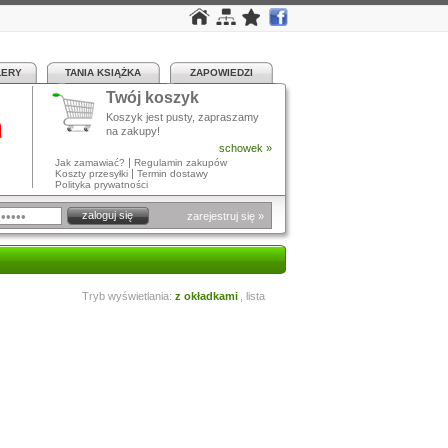
LERY
TANIA KSIĄŻKA
ZAPOWIEDZI
Twój koszyk
a
Koszyk jest pusty, zapraszamy
na zakupy!
schowek »
|
Jak zamawiać?
Regulamin zakupów
|
Koszty przesyłki
Termin dostawy
Polityka prywatności
zarejestruj się »
Tryb wyświetlania:
z okładkami
,
lista