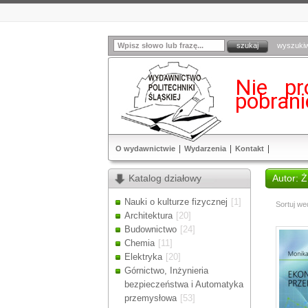
wyszuki
Nie pr
pobran
O wydawnictwie
Wydarzenia
Kontakt
Katalog działowy
Autor:
Nauki o kulturze fizycznej
[1]
Sortuj we
Architektura
[20]
Budownictwo
[24]
Chemia
[11]
Elektryka
[20]
Górnictwo, Inżynieria
bezpieczeństwa i Automatyka
przemysłowa
[53]