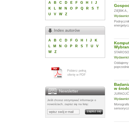
A
B
C
D
E
F
G
H
I
J
Gospoda
K
L
M
N
O
P
Q
R
S
T
ZIĘBIK A.
,
U
V
W
Z
Wydawnictw
Podręczni
energetycz
Index autorów
A
B
C
D
F
G
H
I
J
K
Komput
L
M
N
O
P
R
S
T
U
V
Wybran
W
Z
STAROSOL
Wydawnictw
Oddajemy w
poprzednie
Pobierz pełną
ofertę w PDF
Badania
w środo
Newsletter
JURKOJĆ 
Wydawnictw
Jeśli chcesz otrzymywać informacje o
nowościach, zapisz się na listę:
Monografia
sensoryczn