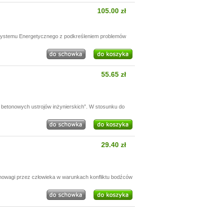
105.00 zł
 Systemu Energetycznego z podkreśleniem problemów
55.65 zł
betonowych ustrojów inżynierskich”. W stosunku do
29.40 zł
nowagi przez człowieka w warunkach konfliktu bodźców