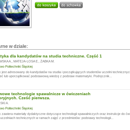
i!
a przerwę wakacyjną, w dniach od
13.07.
do
24.07,
ogą być realizowane z opóźnieniem.
a wyrozumiałość.
rne w dziale:
yka dla kandydatów na studia techniczne. Część 1
WSKA A.
,
MATEJA-LOSA E.
,
ŻABKA M.
o Politechniki Śląskiej
 jest adresowany do kandydatów na studia i początkujących studentów uczelni technicznyc
eć lub uporządkować podstawową wiedzę z podstaw matematyki. Podręcznik...
wowe technologie spawalnicze w ćwiczeniach
oryjnych. Cześć pierwsza.
KI A.
o Politechniki Śląskiej
 zawiera materiały dydaktyczne dotyczące technologii spawalniczych oraz instrukcje do ć
czelniach technicznych w ramach zajęć z przedmiotów: podstawy technologii...