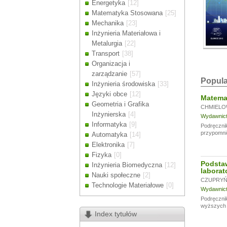
Energetyka
[12]
Drodzy Klienc
Matematyka Stosowana
[25]
Ze względu n
Mechanika
[23]
zamówienia m
Inżynieria Materiałowa i
Dziękujemy z
Metalurgia
[22]
Transport
[38]
Organizacja i
zarządzanie
[57]
Popula
Inżynieria środowiska
[33]
Języki obce
[12]
Matemat
Geometria i Grafika
CHMIELO
Inżynierska
[4]
Wydawnictw
Informatyka
[9]
Podręcznik
przypomni
Automatyka
[14]
Elektronika
[7]
Fizyka
[0]
Podsta
Inżynieria Biomedyczna
[12]
laborat
Nauki społeczne
[2]
CZUPRYŃS
Technologie Materiałowe
[0]
Wydawnictw
Podręcznik
wyższych u
Index tytułów