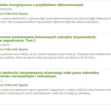
rka energetyczna z przykładami obliczeniowymi.
SZEGA M.
o Politechniki Śląskiej
k zawiera wiadomości z zakresu pojęć gospodarki energetycznej oraz przegląd Krajowego
nych, dla rozwiązania których opracowano algorytmy takie jak bilanse substancji i...
erowe modelowanie betonowych ustrojów inżynierskich.
e zagadnienia. Tom 1
SKI W.
o Politechniki Śląskiej
 państwa ręce kolejne, bo już szóste wydanie podręcznika pt. "Komputerowe modelowanie 
go wydania, mimo usunięcia mniej znaczących treści, przybyło w nim 50 stron...
 zdolności utrzymywania równowagi ciała przez człowieka
wisku rzeczywistym i wirtualnym.
J.
o Politechniki Śląskiej
 zawiera kompleksowe ujęcie zagadnień związanych z analizą zdolności utrzymywania rów
ych, realizowanych przez wprowadzanie osoby do oscylującej, wirtualnej,...