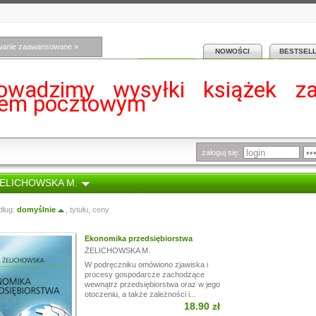
wanie zaawansowane »
NOWOŚCI
BESTSEL
owadzimy wysyłki książek z
iem pocztowym
zaloguj się:
 ŻELICHOWSKA M.
dług:
domyślnie
,
tytułu
,
ceny
Ekonomika przedsiębiorstwa
ŻELICHOWSKA M.
W podręczniku omówiono zjawiska i
procesy gospodarcze zachodzące
wewnątrz przedsiębiorstwa oraz w jego
otoczeniu, a także zależności i...
18.90 zł