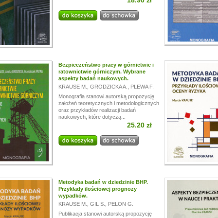
18.90 zł
i!
a przerwę wakacyjną, w dniach od
13.07.
do
24.07,
ogą być realizowane z opóźnieniem.
a wyrozumiałość.
Bezpieczeństwo pracy w górnictwie i
ratownictwie górniczym. Wybrane
aspekty badań naukowych.
KRAUSE M.
,
GRODZICKA A.
,
PLEWA F.
Monografia stanowi autorską propozycję
założeń teoretycznych i metodologicznych
oraz przykładów realizacji badań
naukowych, które dotyczą...
25.20 zł
Metodyka badań w dziedzinie BHP.
Przykłady ilościowej prognozy
wypadków.
KRAUSE M.
,
GIL S.
,
PELON G.
Publikacja stanowi autorską propozycję