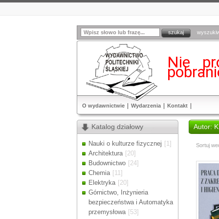
wyszuki
Nie pr
pobran
O wydawnictwie
Wydarzenia
Kontakt
Katalog działowy
Autor: 
Nauki o kulturze fizycznej
[1]
Sortuj we
Architektura
[20]
Budownictwo
[24]
Chemia
[11]
Elektryka
[20]
Górnictwo, Inżynieria
bezpieczeństwa i Automatyka
przemysłowa
[53]