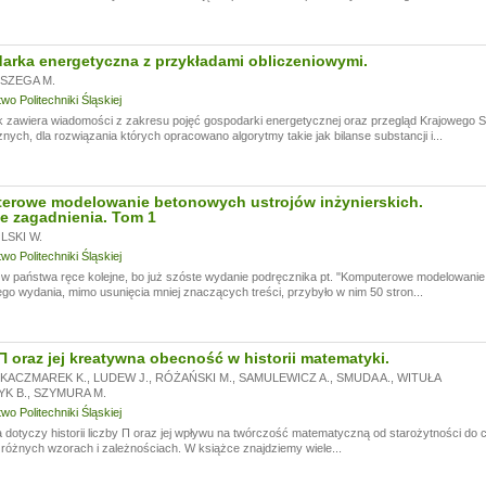
rka energetyczna z przykładami obliczeniowymi.
SZEGA M.
o Politechniki Śląskiej
k zawiera wiadomości z zakresu pojęć gospodarki energetycznej oraz przegląd Krajowego
nych, dla rozwiązania których opracowano algorytmy takie jak bilanse substancji i...
erowe modelowanie betonowych ustrojów inżynierskich.
e zagadnienia. Tom 1
SKI W.
o Politechniki Śląskiej
 państwa ręce kolejne, bo już szóste wydanie podręcznika pt. "Komputerowe modelowanie 
go wydania, mimo usunięcia mniej znaczących treści, przybyło w nim 50 stron...
Π oraz jej kreatywna obecność w historii matematyki.
KACZMAREK K.
,
LUDEW J.
,
RÓŻAŃSKI M.
,
SAMULEWICZ A.
,
SMUDA A.
,
WITUŁA
YK B.
,
SZYMURA M.
o Politechniki Śląskiej
 dotyczy historii liczby Π oraz jej wpływu na twórczość matematyczną od starożytności do 
 różnych wzorach i zależnościach. W książce znajdziemy wiele...