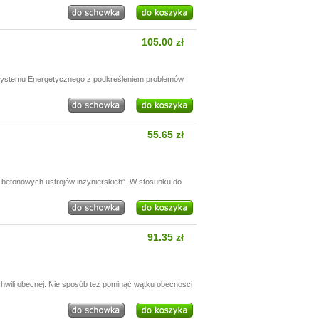
105.00 zł
 Systemu Energetycznego z podkreśleniem problemów
55.65 zł
betonowych ustrojów inżynierskich”. W stosunku do
91.35 zł
chwili obecnej. Nie sposób też pominąć wątku obecności