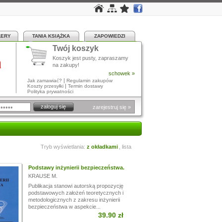
LERY
TANIA KSIĄŻKA
ZAPOWIEDZI
Twój koszyk
a
Koszyk jest pusty, zapraszamy
na zakupy!
schowek »
|
Jak zamawiać?
Regulamin zakupów
|
Koszty przesyłki
Termin dostawy
Polityka prywatności
zarejestruj się »
Tryb wyświetlania:
z okładkami
,
lista
Podstawy inżynierii bezpieczeństwa.
KRAUSE M.
Publikacja stanowi autorską propozycję
podstawowych założeń teoretycznych i
metodologicznych z zakresu inżynierii
bezpieczeństwa w aspekcie...
39.90 zł