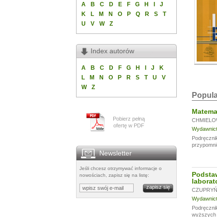
A
B
C
D
E
F
G
H
I
J
K
L
M
N
O
P
Q
R
S
T
U
V
W
Z
Index autorów
A
B
C
D
F
G
H
I
J
K
L
M
N
O
P
R
S
T
U
V
W
Z
Popula
Matemat
Pobierz pełną
CHMIELO
ofertę w PDF
Wydawnictw
Podręcznik
przypomni
Newsletter
Jeśli chcesz otrzymywać informacje o
Podsta
nowościach, zapisz się na listę:
laborat
CZUPRYŃS
Wydawnictw
Podręcznik
wyższych u