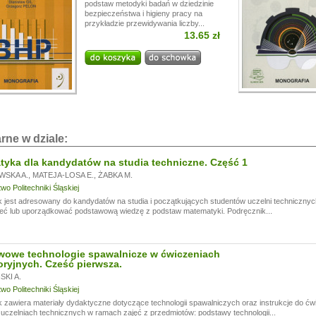
podstaw metodyki badań w dziedzinie
bezpieczeństwa i higieny pracy na
przykładzie przewidywania liczby...
13.65 zł
rne w dziale:
yka dla kandydatów na studia techniczne. Część 1
WSKA A.
,
MATEJA-LOSA E.
,
ŻABKA M.
o Politechniki Śląskiej
 jest adresowany do kandydatów na studia i początkujących studentów uczelni technicznyc
eć lub uporządkować podstawową wiedzę z podstaw matematyki. Podręcznik...
wowe technologie spawalnicze w ćwiczeniach
oryjnych. Cześć pierwsza.
KI A.
o Politechniki Śląskiej
 zawiera materiały dydaktyczne dotyczące technologii spawalniczych oraz instrukcje do ć
czelniach technicznych w ramach zajęć z przedmiotów: podstawy technologii...