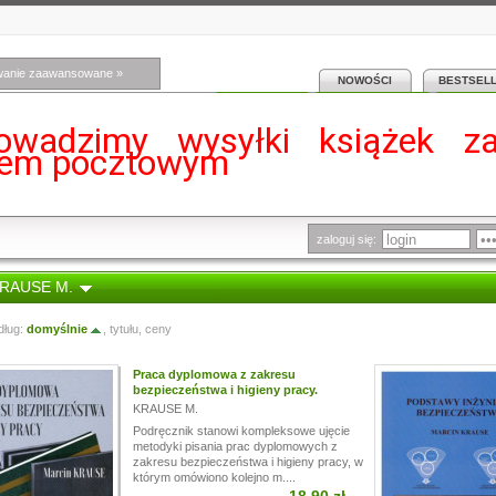
wanie zaawansowane »
NOWOŚCI
BESTSEL
owadzimy wysyłki książek z
iem pocztowym
zaloguj się:
KRAUSE M.
dług:
domyślnie
,
tytułu
,
ceny
Praca dyplomowa z zakresu
bezpieczeństwa i higieny pracy.
KRAUSE M.
Podręcznik stanowi kompleksowe ujęcie
metodyki pisania prac dyplomowych z
zakresu bezpieczeństwa i higieny pracy, w
którym omówiono kolejno m....