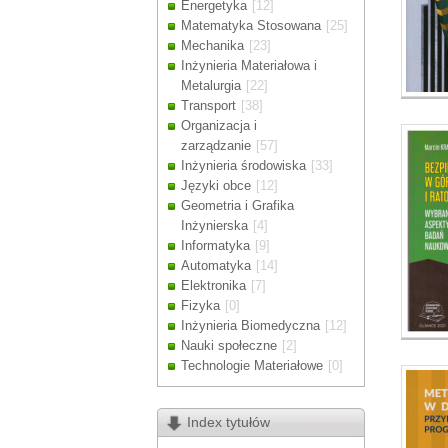
Energetyka
[12]
Drodzy Klienc
Matematyka Stosowana
[25]
Ze względu n
Mechanika
[23]
zamówienia m
Inżynieria Materiałowa i
Dziękujemy z
Metalurgia
[22]
Transport
[38]
Organizacja i
zarządzanie
[57]
Inżynieria środowiska
[33]
Języki obce
[12]
Geometria i Grafika
Inżynierska
[4]
Informatyka
[9]
Automatyka
[14]
Elektronika
[7]
Fizyka
[0]
Inżynieria Biomedyczna
[12]
Nauki społeczne
[2]
Technologie Materiałowe
[0]
Index tytułów