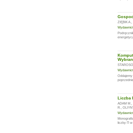
Gospoda
ZIĘBIK A.
,
Wydawnictw
Podręczni
energetycz
Komput
Wybran
STAROSOL
Wydawnictw
Oddajemy w
poprzednie
Liczba 
ADAM M.
,
R.
,
OLIYN
Wydawnictw
Monografia
liczby Π w