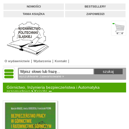
NOWOŚCI
BESTSELLERY
TANIA KSIĄŻKA
ZAPOWIEDZI
O wydawnictwie
Wydarzenia
Kontakt
wyszukiwanie zaawansowane »
Górnictwo, Inżynieria bezpieczeństwa i Automatyka
przemysłowa
Książki