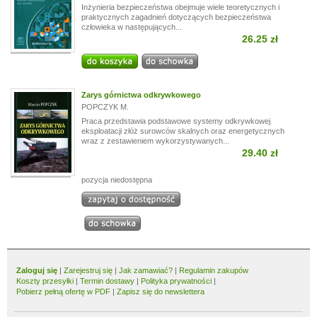
Inżynieria bezpieczeństwa obejmuje wiele teoretycznych i
praktycznych zagadnień dotyczących bezpieczeństwa
człowieka w następujących...
26.25 zł
Zarys górnictwa odkrywkowego
POPCZYK M.
Praca przedstawia podstawowe systemy odkrywkowej
eksploatacji złóż surowców skalnych oraz energetycznych
wraz z zestawieniem wykorzystywanych...
29.40 zł
pozycja niedostępna
Zaloguj się
|
Zarejestruj się
|
Jak zamawiać?
|
Regulamin zakupów
Koszty przesyłki
|
Termin dostawy
|
Polityka prywatności
|
Pobierz pełną ofertę w PDF
|
Zapisz się do newslettera