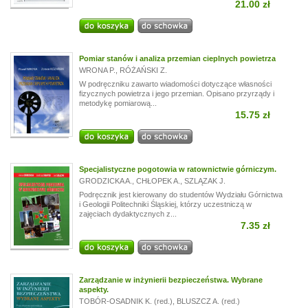
21.00 zł
Pomiar stanów i analiza przemian cieplnych powietrza
WRONA P.
,
RÓŻAŃSKI Z.
W podręczniku zawarto wiadomości dotyczące własności
fizycznych powietrza i jego przemian. Opisano przyrządy i
metodykę pomiarową...
15.75 zł
Specjalistyczne pogotowia w ratownictwie górniczym.
GRODZICKA A.
,
CHŁOPEK A.
,
SZLĄZAK J.
Podręcznik jest kierowany do studentów Wydziału Górnictwa
i Geologii Politechniki Śląskiej, którzy uczestniczą w
zajęciach dydaktycznych z...
7.35 zł
Zarządzanie w inżynierii bezpieczeństwa. Wybrane
aspekty.
TOBÓR-OSADNIK K. (red.)
,
BLUSZCZ A. (red.)