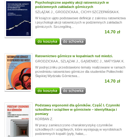
Psychologiczne aspekty akcji ratowniczych w
podziemnych zakładach górniczych
SZLĄZAK J.
,
GRODZICKA A.
,
CICHY-SZCZEPAŃSKA K.
W książce ujęto podstawowe definicje z zakresu ratownictwa
i psychologii akcji ratowniczych w podziemnych zakładach
górniczych. Szczególną...
14.70 zł
Ratownictwo górnicze w kopalniach rud miedzi.
GRODZICKA A.
,
SZLĄZAK J.
,
GĄSIENIEC J.
,
MATYSIAK K.
W podręczniku przedstawiono tematy realizowane w ramach
przedmiotu ratownictwo górnicze dla studentów Politechniki
Śląskiej Wydziału Górnictwa...
14.70 zł
Podstawy ergonomii dla górników. Część I. Czynniki
szkodliwe i uciążliwe w górnictwie – identyfikacja i
pomiary
KORBAN Z.
W pracy zamieszczono charakterystykę czynników
szkodliwych i uciążliwych, które występują w wyrobiskach
podziemnych kopalń (pyły, hałas,...