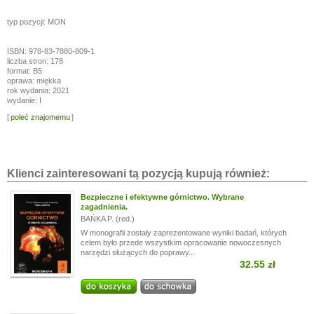
typ pozycji: MON
ISBN: 978-83-7880-809-1
liczba stron: 178
format: B5
oprawa: miękka
rok wydania: 2021
wydanie: I
[
poleć znajomemu
]
Klienci zainteresowani tą pozycją kupują również:
Bezpieczne i efektywne górnictwo. Wybrane
zagadnienia.
BAŃKA P. (red.)
W monografii zostały zaprezentowane wyniki badań, których
celem było przede wszystkim opracowanie nowoczesnych
narzędzi służących do poprawy...
32.55 zł