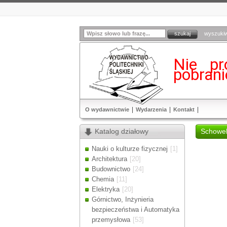
wyszuki
Nie pr
pobran
O wydawnictwie
Wydarzenia
Kontakt
Katalog działowy
Schowe
Nauki o kulturze fizycznej
[1]
Architektura
[20]
Budownictwo
[24]
Chemia
[11]
Elektryka
[20]
Górnictwo, Inżynieria
bezpieczeństwa i Automatyka
przemysłowa
[53]