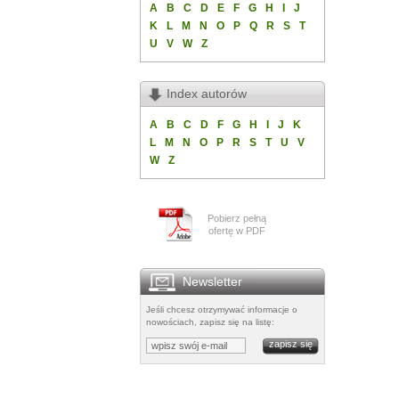
A
B
C
D
E
F
G
H
I
J
K
L
M
N
O
P
Q
R
S
T
U
V
W
Z
Index autorów
A
B
C
D
F
G
H
I
J
K
L
M
N
O
P
R
S
T
U
V
W
Z
Pobierz pełną
ofertę w PDF
Newsletter
Jeśli chcesz otrzymywać informacje o
nowościach, zapisz się na listę: