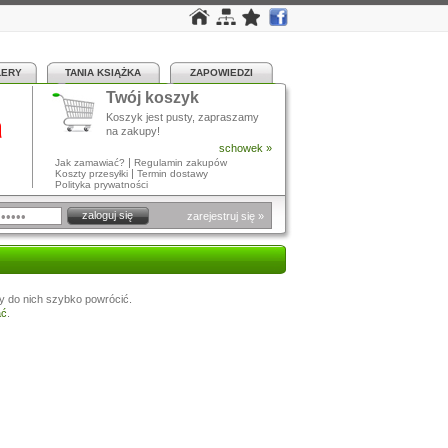
LERY
TANIA KSIĄŻKA
ZAPOWIEDZI
Twój koszyk
a
Koszyk jest pusty, zapraszamy
na zakupy!
schowek »
|
Jak zamawiać?
Regulamin zakupów
|
Koszty przesyłki
Termin dostawy
Polityka prywatności
zarejestruj się »
y do nich szybko powrócić.
ać
.