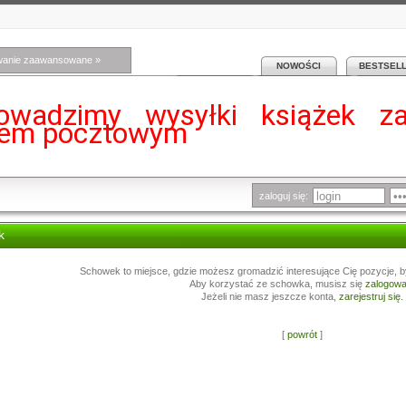
wanie zaawansowane »
NOWOŚCI
BESTSEL
owadzimy wysyłki książek z
iem pocztowym
zaloguj się:
k
Schowek to miejsce, gdzie możesz gromadzić interesujące Cię pozycje, b
Aby korzystać ze schowka, musisz się
zalogow
Jeżeli nie masz jeszcze konta,
zarejestruj się
.
[
powrót
]