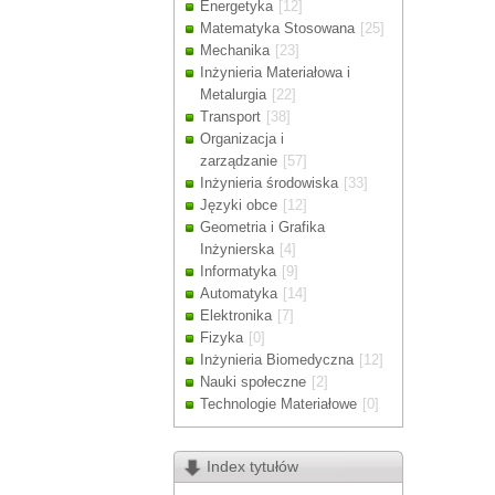
Energetyka
[12]
Drodzy Klienc
Matematyka Stosowana
[25]
Ze względu n
Mechanika
[23]
zamówienia m
Inżynieria Materiałowa i
Dziękujemy z
Metalurgia
[22]
Transport
[38]
Organizacja i
zarządzanie
[57]
Inżynieria środowiska
[33]
Języki obce
[12]
Geometria i Grafika
Inżynierska
[4]
Informatyka
[9]
Automatyka
[14]
Elektronika
[7]
Fizyka
[0]
Inżynieria Biomedyczna
[12]
Nauki społeczne
[2]
Technologie Materiałowe
[0]
Index tytułów