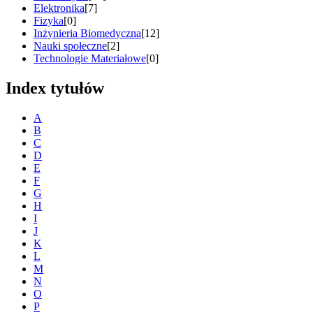
Elektronika
[7]
Fizyka
[0]
Inżynieria Biomedyczna
[12]
Nauki społeczne
[2]
Technologie Materiałowe
[0]
Index tytułów
A
B
C
D
E
F
G
H
I
J
K
L
M
N
O
P