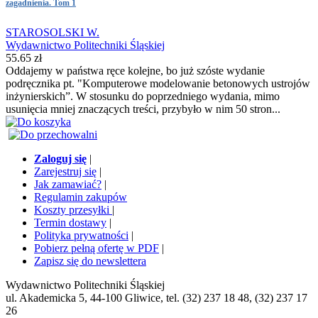
zagadnienia. Tom 1
STAROSOLSKI W.
Wydawnictwo Politechniki Śląskiej
55.65 zł
Oddajemy w państwa ręce kolejne, bo już szóste wydanie
podręcznika pt. "Komputerowe modelowanie betonowych ustrojów
inżynierskich”. W stosunku do poprzedniego wydania, mimo
usunięcia mniej znaczących treści, przybyło w nim 50 stron...
Zaloguj się
|
Zarejestruj się
|
Jak zamawiać?
|
Regulamin zakupów
Koszty przesyłki
|
Termin dostawy
|
Polityka prywatności
|
Pobierz pełną ofertę w PDF
|
Zapisz się do newslettera
Wydawnictwo Politechniki Śląskiej
ul. Akademicka 5, 44-100 Gliwice, tel. (32) 237 18 48, (32) 237 17
26