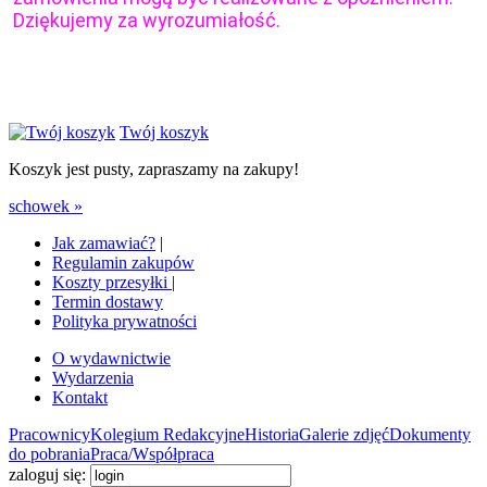
Dziękujemy za wyrozumiałość.
Twój koszyk
Koszyk jest pusty, zapraszamy na zakupy!
schowek »
Jak zamawiać?
|
Regulamin zakupów
Koszty przesyłki
|
Termin dostawy
Polityka prywatności
O wydawnictwie
Wydarzenia
Kontakt
Pracownicy
Kolegium Redakcyjne
Historia
Galerie zdjęć
Dokumenty
do pobrania
Praca/Współpraca
zaloguj się: