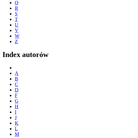
Q
R
S
T
U
V
W
Z
Index autorów
A
B
C
D
F
G
H
I
J
K
L
M