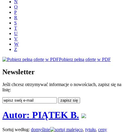
N
O
P
R
S
T
U
V
W
Z
Pobierz pełną ofertę w PDF
Newsletter
Jeśli chcesz otrzymywać informacje o nowościach, zapisz się na
listę:
Autor: PIĄTEK B.
Sortuj według:
domyślnie
,
tytułu
,
ceny