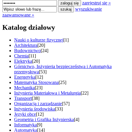
zarejestruj się »
wyszukiwanie
zaawansowane »
Katalog działowy
Nauki o kulturze fizycznej
[1]
Architektura
[20]
Budownictwo
[24]
Chemia
[11]
Elektryka
[20]
Górnictwo, Inżynieria bezpieczeństwa i Automatyka
przemysłowa
[53]
Energetyka
[12]
Matematyka Stosowana
[25]
Mechanika
[23]
Inżynieria Materiałowa i Metalurgia
[22]
Transport
[38]
Organizacja i zarządzanie
[57]
Inżynieria środowiska
[33]
Języki obce
[12]
Geometria i Grafika Inżynierska
[4]
Informatyka
[9]
Automatyka
[14]