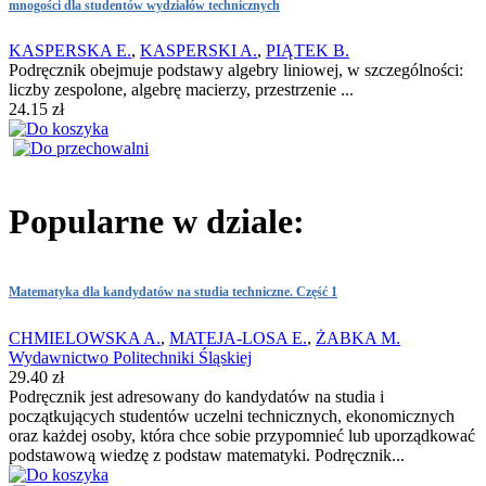
mnogości dla studentów wydziałów technicznych
KASPERSKA E.
,
KASPERSKI A.
,
PIĄTEK B.
Podręcznik obejmuje podstawy algebry liniowej, w szczególności:
liczby zespolone, algebrę macierzy, przestrzenie ...
24.15 zł
Popularne w dziale:
Matematyka dla kandydatów na studia techniczne. Część 1
CHMIELOWSKA A.
,
MATEJA-LOSA E.
,
ŻABKA M.
Wydawnictwo Politechniki Śląskiej
29.40 zł
Podręcznik jest adresowany do kandydatów na studia i
początkujących studentów uczelni technicznych, ekonomicznych
oraz każdej osoby, która chce sobie przypomnieć lub uporządkować
podstawową wiedzę z podstaw matematyki. Podręcznik...