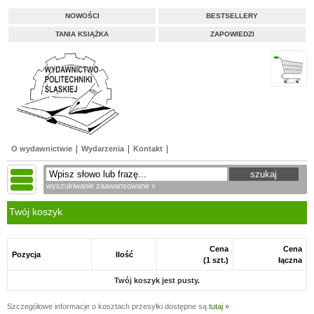
NOWOŚCI
BESTSELLERY
TANIA KSIĄŻKA
ZAPOWIEDZI
O wydawnictwie
Wydarzenia
Kontakt
wyszukiwanie zaawansowane »
Twój koszyk
Cena
Cena
Pozycja
Ilość
(1 szt.)
łączna
Twój koszyk jest pusty.
Szczegółowe informacje o kosztach przesyłki dostępne są
tutaj »