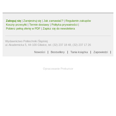
Zaloguj się
|
Zarejestruj się
|
Jak zamawiać?
|
Regulamin zakupów
Koszty przesyłki
|
Termin dostawy
|
Polityka prywatności
|
Pobierz pełną ofertę w PDF
|
Zapisz się do newslettera
Wydawnictwo Politechniki Śląskiej
ul. Akademicka 5, 44-100 Gliwice, tel. (32) 237 18 48, (32) 237 17 26
Nowości
Bestsellery
Tania książka
Zapowiedzi
Opracowanie
Prekursor