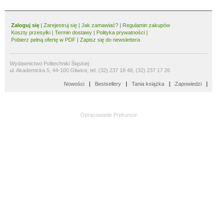
Zaloguj się
|
Zarejestruj się
|
Jak zamawiać?
|
Regulamin zakupów
Koszty przesyłki
|
Termin dostawy
|
Polityka prywatności
|
Pobierz pełną ofertę w PDF
|
Zapisz się do newslettera
Wydawnictwo Politechniki Śląskiej
ul. Akademicka 5, 44-100 Gliwice, tel. (32) 237 18 48, (32) 237 17 26
Nowości
Bestsellery
Tania książka
Zapowiedzi
Opracowanie
Prekursor