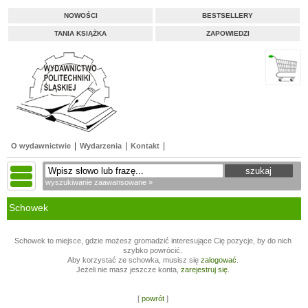
NOWOŚCI
BESTSELLERY
TANIA KSIĄŻKA
ZAPOWIEDZI
O wydawnictwie
Wydarzenia
Kontakt
wyszukiwanie zaawansowane »
Schowek
Schowek to miejsce, gdzie możesz gromadzić interesujące Cię pozycje, by do nich
szybko powrócić.
Aby korzystać ze schowka, musisz się
zalogować
.
Jeżeli nie masz jeszcze konta,
zarejestruj się
.
[
powrót
]