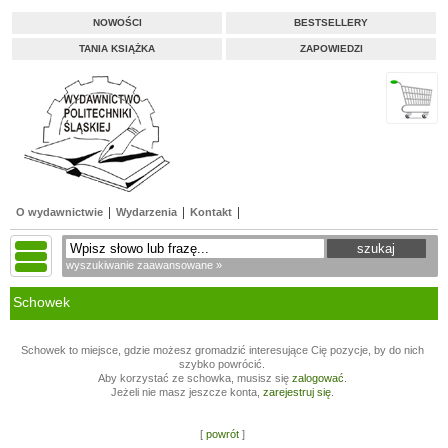
NOWOŚCI
BESTSELLERY
TANIA KSIĄŻKA
ZAPOWIEDZI
O wydawnictwie
Wydarzenia
Kontakt
wyszukiwanie zaawansowane »
Schowek
Schowek to miejsce, gdzie możesz gromadzić interesujące Cię pozycje, by do nich
szybko powrócić.
Aby korzystać ze schowka, musisz się
zalogować
.
Jeżeli nie masz jeszcze konta,
zarejestruj się
.
[
powrót
]