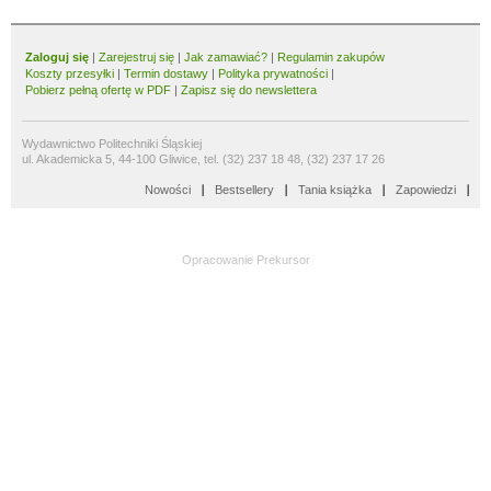
Zaloguj się
|
Zarejestruj się
|
Jak zamawiać?
|
Regulamin zakupów
Koszty przesyłki
|
Termin dostawy
|
Polityka prywatności
|
Pobierz pełną ofertę w PDF
|
Zapisz się do newslettera
Wydawnictwo Politechniki Śląskiej
ul. Akademicka 5, 44-100 Gliwice, tel. (32) 237 18 48, (32) 237 17 26
Nowości
Bestsellery
Tania książka
Zapowiedzi
Opracowanie
Prekursor