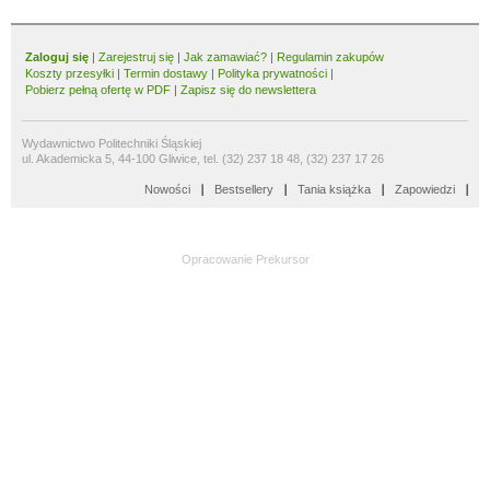
Zaloguj się
|
Zarejestruj się
|
Jak zamawiać?
|
Regulamin zakupów
Koszty przesyłki
|
Termin dostawy
|
Polityka prywatności
|
Pobierz pełną ofertę w PDF
|
Zapisz się do newslettera
Wydawnictwo Politechniki Śląskiej
ul. Akademicka 5, 44-100 Gliwice, tel. (32) 237 18 48, (32) 237 17 26
Nowości
Bestsellery
Tania książka
Zapowiedzi
Opracowanie
Prekursor