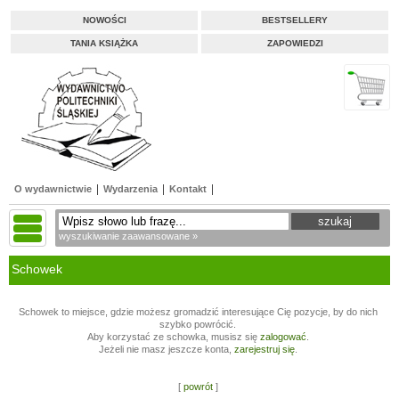
NOWOŚCI
BESTSELLERY
TANIA KSIĄŻKA
ZAPOWIEDZI
O wydawnictwie
Wydarzenia
Kontakt
wyszukiwanie zaawansowane »
Schowek
Schowek to miejsce, gdzie możesz gromadzić interesujące Cię pozycje, by do nich
szybko powrócić.
Aby korzystać ze schowka, musisz się
zalogować
.
Jeżeli nie masz jeszcze konta,
zarejestruj się
.
[
powrót
]