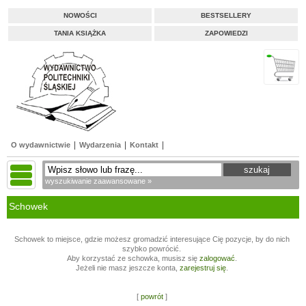
NOWOŚCI
BESTSELLERY
TANIA KSIĄŻKA
ZAPOWIEDZI
O wydawnictwie
Wydarzenia
Kontakt
wyszukiwanie zaawansowane »
Schowek
Schowek to miejsce, gdzie możesz gromadzić interesujące Cię pozycje, by do nich
szybko powrócić.
Aby korzystać ze schowka, musisz się
zalogować
.
Jeżeli nie masz jeszcze konta,
zarejestruj się
.
[
powrót
]