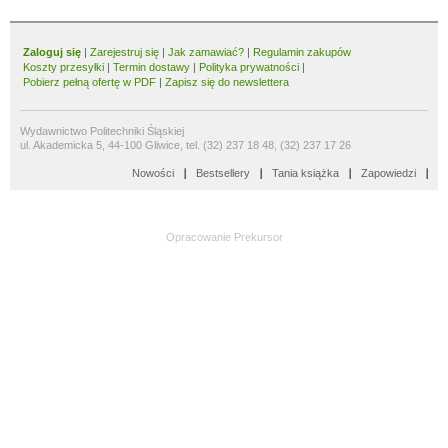
Zaloguj się
|
Zarejestruj się
|
Jak zamawiać?
|
Regulamin zakupów
Koszty przesyłki
|
Termin dostawy
|
Polityka prywatności
|
Pobierz pełną ofertę w PDF
|
Zapisz się do newslettera
Wydawnictwo Politechniki Śląskiej
ul. Akademicka 5, 44-100 Gliwice, tel. (32) 237 18 48, (32) 237 17 26
Nowości
Bestsellery
Tania książka
Zapowiedzi
Opracowanie
Prekursor