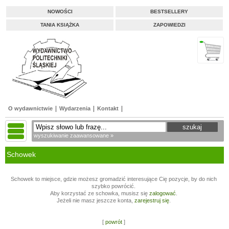
NOWOŚCI
BESTSELLERY
TANIA KSIĄŻKA
ZAPOWIEDZI
O wydawnictwie
Wydarzenia
Kontakt
wyszukiwanie zaawansowane »
Schowek
Schowek to miejsce, gdzie możesz gromadzić interesujące Cię pozycje, by do nich
szybko powrócić.
Aby korzystać ze schowka, musisz się
zalogować
.
Jeżeli nie masz jeszcze konta,
zarejestruj się
.
[
powrót
]