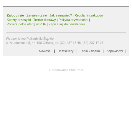
Zaloguj się
|
Zarejestruj się
|
Jak zamawiać?
|
Regulamin zakupów
Koszty przesyłki
|
Termin dostawy
|
Polityka prywatności
|
Pobierz pełną ofertę w PDF
|
Zapisz się do newslettera
Wydawnictwo Politechniki Śląskiej
ul. Akademicka 5, 44-100 Gliwice, tel. (32) 237 18 48, (32) 237 17 26
Nowości
Bestsellery
Tania książka
Zapowiedzi
Opracowanie
Prekursor