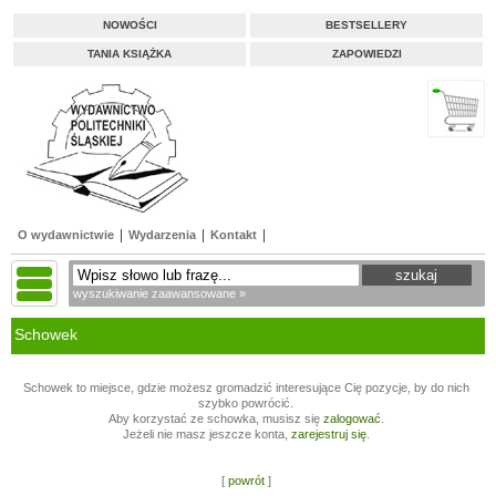
NOWOŚCI
BESTSELLERY
TANIA KSIĄŻKA
ZAPOWIEDZI
O wydawnictwie
Wydarzenia
Kontakt
wyszukiwanie zaawansowane »
Schowek
Schowek to miejsce, gdzie możesz gromadzić interesujące Cię pozycje, by do nich
szybko powrócić.
Aby korzystać ze schowka, musisz się
zalogować
.
Jeżeli nie masz jeszcze konta,
zarejestruj się
.
[
powrót
]