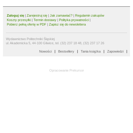
Zaloguj się
|
Zarejestruj się
|
Jak zamawiać?
|
Regulamin zakupów
Koszty przesyłki
|
Termin dostawy
|
Polityka prywatności
|
Pobierz pełną ofertę w PDF
|
Zapisz się do newslettera
Wydawnictwo Politechniki Śląskiej
ul. Akademicka 5, 44-100 Gliwice, tel. (32) 237 18 48, (32) 237 17 26
Nowości
Bestsellery
Tania książka
Zapowiedzi
Opracowanie
Prekursor