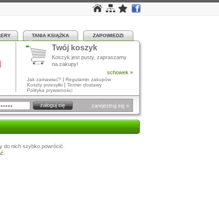
LERY
TANIA KSIĄŻKA
ZAPOWIEDZI
Twój koszyk
a
Koszyk jest pusty, zapraszamy
na zakupy!
schowek »
|
Jak zamawiać?
Regulamin zakupów
|
Koszty przesyłki
Termin dostawy
Polityka prywatności
zarejestruj się »
y do nich szybko powrócić.
ać
.