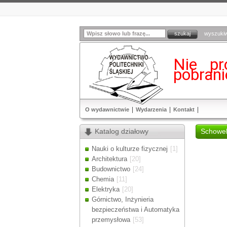
wyszuki
Nie pr
pobran
O wydawnictwie
Wydarzenia
Kontakt
Katalog działowy
Schowe
Nauki o kulturze fizycznej
[1]
Architektura
[20]
Budownictwo
[24]
Chemia
[11]
Elektryka
[20]
Górnictwo, Inżynieria
bezpieczeństwa i Automatyka
przemysłowa
[53]