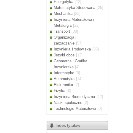
Energetyka
[12]
Drodzy Klienc
Matematyka Stosowana
[25]
Ze względu n
Mechanika
[23]
zamówienia m
Inżynieria Materiałowa i
Dziękujemy z
Metalurgia
[22]
Transport
[38]
Organizacja i
zarządzanie
[57]
Inżynieria środowiska
[33]
Języki obce
[12]
Geometria i Grafika
Inżynierska
[4]
Informatyka
[9]
Automatyka
[14]
Elektronika
[7]
Fizyka
[0]
Inżynieria Biomedyczna
[12]
Nauki społeczne
[2]
Technologie Materiałowe
[0]
Index tytułów