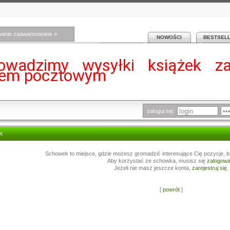
wanie zaawansowane »
NOWOŚCI
BESTSEL
owadzimy wysyłki książek z
iem pocztowym
zaloguj się:
k
Schowek to miejsce, gdzie możesz gromadzić interesujące Cię pozycje, b
Aby korzystać ze schowka, musisz się
zalogow
Jeżeli nie masz jeszcze konta,
zarejestruj się
.
[
powrót
]