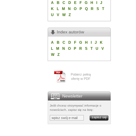
A
B
C
D
E
F
G
H
I
J
K
L
M
N
O
P
Q
R
S
T
U
V
W
Z
Index autorów
A
B
C
D
F
G
H
I
J
K
L
M
N
O
P
R
S
T
U
V
W
Z
Pobierz pełną
ofertę w PDF
Newsletter
Jeśli chcesz otrzymywać informacje o
nowościach, zapisz się na listę: