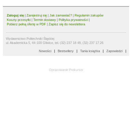
Zaloguj się
|
Zarejestruj się
|
Jak zamawiać?
|
Regulamin zakupów
Koszty przesyłki
|
Termin dostawy
|
Polityka prywatności
|
Pobierz pełną ofertę w PDF
|
Zapisz się do newslettera
Wydawnictwo Politechniki Śląskiej
ul. Akademicka 5, 44-100 Gliwice, tel. (32) 237 18 48, (32) 237 17 26
Nowości
Bestsellery
Tania książka
Zapowiedzi
Opracowanie
Prekursor