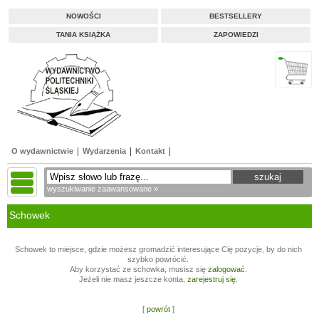
NOWOŚCI
BESTSELLERY
TANIA KSIĄŻKA
ZAPOWIEDZI
O wydawnictwie
Wydarzenia
Kontakt
wyszukiwanie zaawansowane »
Schowek
Schowek to miejsce, gdzie możesz gromadzić interesujące Cię pozycje, by do nich
szybko powrócić.
Aby korzystać ze schowka, musisz się
zalogować
.
Jeżeli nie masz jeszcze konta,
zarejestruj się
.
[
powrót
]