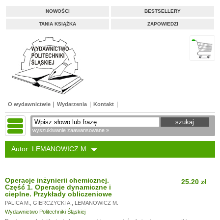
NOWOŚCI
BESTSELLERY
TANIA KSIĄŻKA
ZAPOWIEDZI
O wydawnictwie
Wydarzenia
Kontakt
wyszukiwanie zaawansowane »
Autor: LEMANOWICZ M.
Operacje inżynierii chemicznej.
25.20 zł
Część 1. Operacje dynamiczne i
cieplne. Przykłady obliczeniowe
PALICA M.
,
GIERCZYCKI A.
,
LEMANOWICZ M.
Wydawnictwo Politechniki Śląskiej