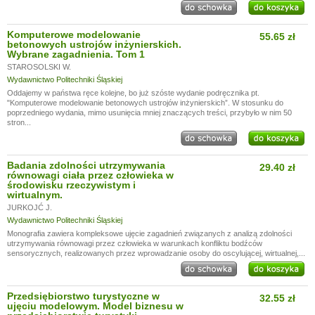
Komputerowe modelowanie
55.65 zł
betonowych ustrojów inżynierskich.
Wybrane zagadnienia. Tom 1
STAROSOLSKI W.
Wydawnictwo Politechniki Śląskiej
Oddajemy w państwa ręce kolejne, bo już szóste wydanie podręcznika pt.
"Komputerowe modelowanie betonowych ustrojów inżynierskich”. W stosunku do
poprzedniego wydania, mimo usunięcia mniej znaczących treści, przybyło w nim 50
stron...
Badania zdolności utrzymywania
29.40 zł
równowagi ciała przez człowieka w
środowisku rzeczywistym i
wirtualnym.
JURKOJĆ J.
Wydawnictwo Politechniki Śląskiej
Monografia zawiera kompleksowe ujęcie zagadnień związanych z analizą zdolności
utrzymywania równowagi przez człowieka w warunkach konfliktu bodźców
sensorycznych, realizowanych przez wprowadzanie osoby do oscylującej, wirtualnej,...
Przedsiębiorstwo turystyczne w
32.55 zł
ujęciu modelowym. Model biznesu w