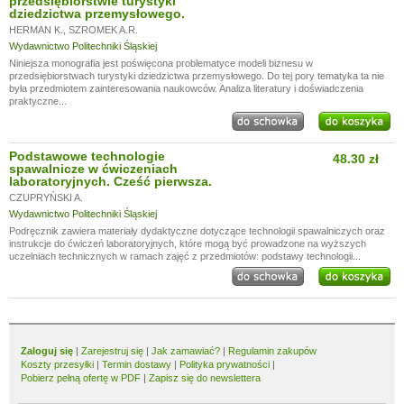
przedsiębiorstwie turystyki
dziedzictwa przemysłowego.
HERMAN K.
,
SZROMEK A.R.
Wydawnictwo Politechniki Śląskiej
Niniejsza monografia jest poświęcona problematyce modeli biznesu w
przedsiębiorstwach turystyki dziedzictwa przemysłowego. Do tej pory tematyka ta nie
była przedmiotem zainteresowania naukowców. Analiza literatury i doświadczenia
praktyczne...
Podstawowe technologie
48.30 zł
spawalnicze w ćwiczeniach
laboratoryjnych. Cześć pierwsza.
CZUPRYŃSKI A.
Wydawnictwo Politechniki Śląskiej
Podręcznik zawiera materiały dydaktyczne dotyczące technologii spawalniczych oraz
instrukcje do ćwiczeń laboratoryjnych, które mogą być prowadzone na wyższych
uczelniach technicznych w ramach zajęć z przedmiotów: podstawy technologii...
Zaloguj się
|
Zarejestruj się
|
Jak zamawiać?
|
Regulamin zakupów
Koszty przesyłki
|
Termin dostawy
|
Polityka prywatności
|
Pobierz pełną ofertę w PDF
|
Zapisz się do newslettera