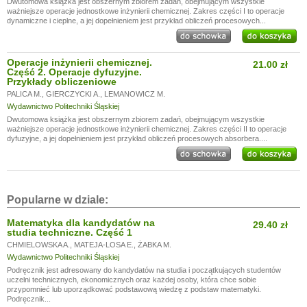
Dwutomowa książka jest obszernym zbiorem zadań, obejmującym wszystkie
ważniejsze operacje jednostkowe inżynierii chemicznej. Zakres części I to operacje
dynamiczne i cieplne, a jej dopełnieniem jest przykład obliczeń procesowych...
Operacje inżynierii chemicznej.
21.00 zł
Część 2. Operacje dyfuzyjne.
Przykłady obliczeniowe
PALICA M.
,
GIERCZYCKI A.
,
LEMANOWICZ M.
Wydawnictwo Politechniki Śląskiej
Dwutomowa książka jest obszernym zbiorem zadań, obejmującym wszystkie
ważniejsze operacje jednostkowe inżynierii chemicznej. Zakres części II to operacje
dyfuzyjne, a jej dopełnieniem jest przykład obliczeń procesowych absorbera....
Popularne w dziale:
Matematyka dla kandydatów na
29.40 zł
studia techniczne. Część 1
CHMIELOWSKA A.
,
MATEJA-LOSA E.
,
ŻABKA M.
Wydawnictwo Politechniki Śląskiej
Podręcznik jest adresowany do kandydatów na studia i początkujących studentów
uczelni technicznych, ekonomicznych oraz każdej osoby, która chce sobie
przypomnieć lub uporządkować podstawową wiedzę z podstaw matematyki.
Podręcznik...