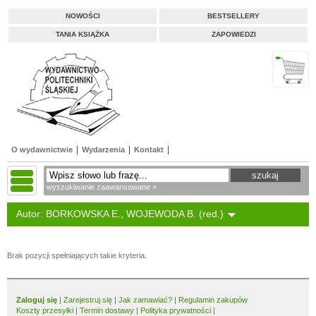
NOWOŚCI
BESTSELLERY
TANIA KSIĄŻKA
ZAPOWIEDZI
O wydawnictwie
Wydarzenia
Kontakt
wyszukiwanie zaawansowane »
Autor: BORKOWSKA E., WOJEWODA B. (red.)
Brak pozycji spełniających takie kryteria.
Zaloguj się
|
Zarejestruj się
|
Jak zamawiać?
|
Regulamin zakupów
Koszty przesyłki
|
Termin dostawy
|
Polityka prywatności
|