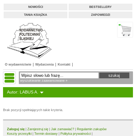
NOWOŚCI
BESTSELLERY
TANIA KSIĄŻKA
ZAPOWIEDZI
O wydawnictwie
Wydarzenia
Kontakt
wyszukiwanie zaawansowane »
Autor: LABUS A.
Brak pozycji spełniających takie kryteria.
Zaloguj się
|
Zarejestruj się
|
Jak zamawiać?
|
Regulamin zakupów
Koszty przesyłki
|
Termin dostawy
|
Polityka prywatności
|