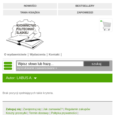
NOWOŚCI
BESTSELLERY
TANIA KSIĄŻKA
ZAPOWIEDZI
O wydawnictwie
Wydarzenia
Kontakt
wyszukiwanie zaawansowane »
Autor: LABUS A.
Brak pozycji spełniających takie kryteria.
Zaloguj się
|
Zarejestruj się
|
Jak zamawiać?
|
Regulamin zakupów
Koszty przesyłki
|
Termin dostawy
|
Polityka prywatności
|