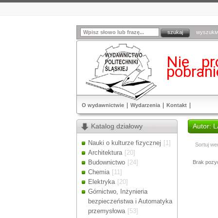
wyszuki
Nie pr
pobran
O wydawnictwie
Wydarzenia
Kontakt
Katalog działowy
Autor: 
Nauki o kulturze fizycznej
[1]
Sortuj we
Architektura
[20]
Budownictwo
[24]
Brak pozycj
Chemia
[11]
Elektryka
[20]
Górnictwo, Inżynieria
bezpieczeństwa i Automatyka
przemysłowa
[53]