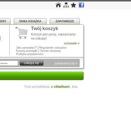
LERY
TANIA KSIĄŻKA
ZAPOWIEDZI
Twój koszyk
a
Koszyk jest pusty, zapraszamy
na zakupy!
schowek »
|
Jak zamawiać?
Regulamin zakupów
|
Koszty przesyłki
Termin dostawy
Polityka prywatności
zarejestruj się »
Tryb wyświetlania:
z okładkami
,
lista