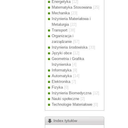
Energetyka
[12]
Drodzy Klienc
Matematyka Stosowana
[25]
Ze względu n
Mechanika
[23]
zamówienia m
Inżynieria Materiałowa i
Dziękujemy z
Metalurgia
[22]
Transport
[38]
Organizacja i
zarządzanie
[57]
Inżynieria środowiska
[33]
Języki obce
[12]
Geometria i Grafika
Inżynierska
[4]
Informatyka
[9]
Automatyka
[14]
Elektronika
[7]
Fizyka
[0]
Inżynieria Biomedyczna
[12]
Nauki społeczne
[2]
Technologie Materiałowe
[0]
Index tytułów