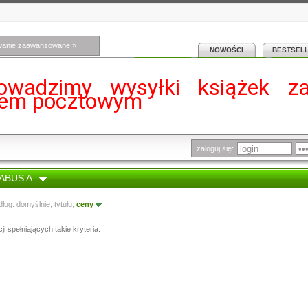
wanie zaawansowane »
NOWOŚCI
BESTSEL
owadzimy wysyłki książek z
iem pocztowym
zaloguj się:
LABUS A.
dług:
domyślnie
,
tytułu
,
ceny
i spełniających takie kryteria.