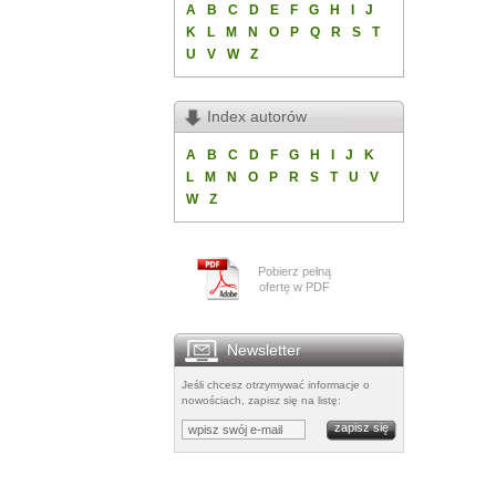
A
B
C
D
E
F
G
H
I
J
K
L
M
N
O
P
Q
R
S
T
U
V
W
Z
Index autorów
A
B
C
D
F
G
H
I
J
K
L
M
N
O
P
R
S
T
U
V
W
Z
Pobierz pełną
ofertę w PDF
Newsletter
Jeśli chcesz otrzymywać informacje o
nowościach, zapisz się na listę: