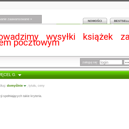
wanie zaawansowane »
NOWOŚCI
BESTSEL
owadzimy wysyłki książek z
iem pocztowym
zaloguj się:
WĘCEL G.
dług:
domyślnie
,
tytułu
,
ceny
i spełniających takie kryteria.