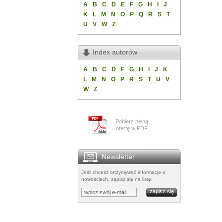
A
B
C
D
E
F
G
H
I
J
K
L
M
N
O
P
Q
R
S
T
U
V
W
Z
Index autorów
A
B
C
D
F
G
H
I
J
K
L
M
N
O
P
R
S
T
U
V
W
Z
Pobierz pełną
ofertę w PDF
Newsletter
Jeśli chcesz otrzymywać informacje o
nowościach, zapisz się na listę: