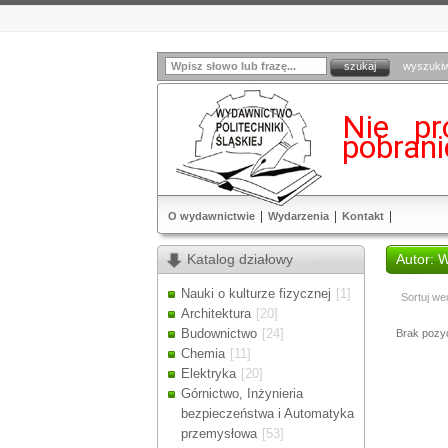
wyszuki
Nie pr
pobran
O wydawnictwie
Wydarzenia
Kontakt
Katalog działowy
Autor: 
Nauki o kulturze fizycznej
[1]
Sortuj we
Architektura
[20]
Budownictwo
[24]
Brak pozycj
Chemia
[11]
Elektryka
[20]
Górnictwo, Inżynieria
bezpieczeństwa i Automatyka
przemysłowa
[53]