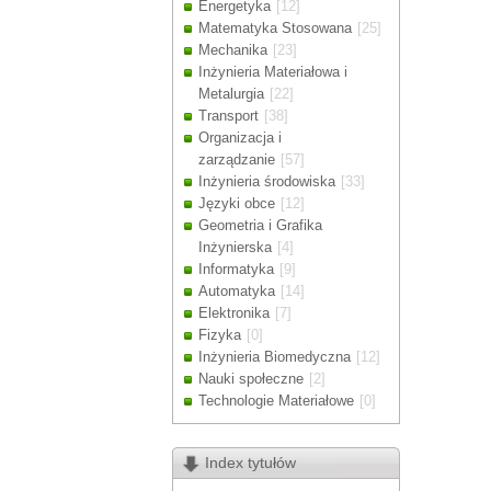
Energetyka
[12]
Drodzy Klienc
Matematyka Stosowana
[25]
Ze względu n
Mechanika
[23]
zamówienia m
Inżynieria Materiałowa i
Dziękujemy z
Metalurgia
[22]
Transport
[38]
Organizacja i
zarządzanie
[57]
Inżynieria środowiska
[33]
Języki obce
[12]
Geometria i Grafika
Inżynierska
[4]
Informatyka
[9]
Automatyka
[14]
Elektronika
[7]
Fizyka
[0]
Inżynieria Biomedyczna
[12]
Nauki społeczne
[2]
Technologie Materiałowe
[0]
Index tytułów