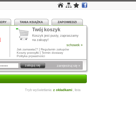
LERY
TANIA KSIĄŻKA
ZAPOWIEDZI
Twój koszyk
a
Koszyk jest pusty, zapraszamy
na zakupy!
schowek »
|
Jak zamawiać?
Regulamin zakupów
|
Koszty przesyłki
Termin dostawy
Polityka prywatności
zarejestruj się »
Tryb wyświetlania:
z okładkami
,
lista