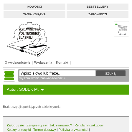
NOWOŚCI
BESTSELLERY
TANIA KSIĄŻKA
ZAPOWIEDZI
O wydawnictwie
Wydarzenia
Kontakt
wyszukiwanie zaawansowane »
Autor: SOBEK M.
Brak pozycji spełniających takie kryteria.
Zaloguj się
|
Zarejestruj się
|
Jak zamawiać?
|
Regulamin zakupów
Koszty przesyłki
|
Termin dostawy
|
Polityka prywatności
|