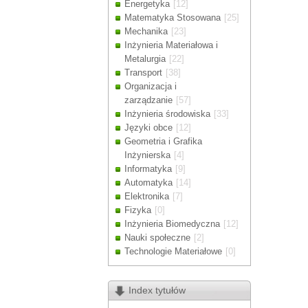
Energetyka
[12]
Drodzy Klienc
Matematyka Stosowana
[25]
Ze względu n
Mechanika
[23]
zamówienia m
Inżynieria Materiałowa i
Dziękujemy z
Metalurgia
[22]
Transport
[38]
Organizacja i
zarządzanie
[57]
Inżynieria środowiska
[33]
Języki obce
[12]
Geometria i Grafika
Inżynierska
[4]
Informatyka
[9]
Automatyka
[14]
Elektronika
[7]
Fizyka
[0]
Inżynieria Biomedyczna
[12]
Nauki społeczne
[2]
Technologie Materiałowe
[0]
Index tytułów