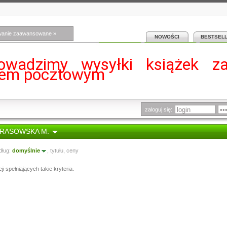
wanie zaawansowane »
NOWOŚCI
BESTSEL
owadzimy wysyłki książek z
iem pocztowym
zaloguj się:
 KRASOWSKA M.
dług:
domyślnie
,
tytułu
,
ceny
i spełniających takie kryteria.