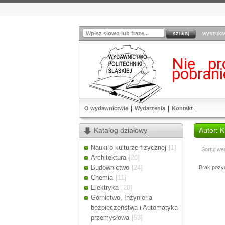
wyszuki
Nie pr
pobran
O wydawnictwie
Wydarzenia
Kontakt
Katalog działowy
Autor:
Nauki o kulturze fizycznej
[1]
Sortuj we
Architektura
[20]
Budownictwo
[24]
Brak pozycj
Chemia
[11]
Elektryka
[20]
Górnictwo, Inżynieria
bezpieczeństwa i Automatyka
przemysłowa
[53]