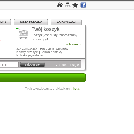
LERY
TANIA KSIĄŻKA
ZAPOWIEDZI
Twój koszyk
a
Koszyk jest pusty, zapraszamy
na zakupy!
schowek »
|
Jak zamawiać?
Regulamin zakupów
|
Koszty przesyłki
Termin dostawy
Polityka prywatności
zarejestruj się »
Tryb wyświetlania:
z okładkami
,
lista