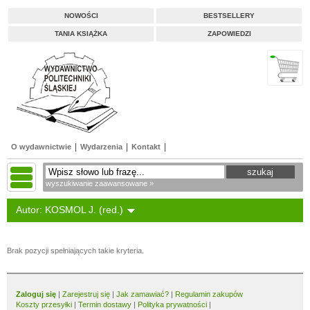
NOWOŚCI
BESTSELLERY
TANIA KSIĄŻKA
ZAPOWIEDZI
O wydawnictwie
Wydarzenia
Kontakt
wyszukiwanie zaawansowane »
Autor: KOSMOL J. (red.)
Brak pozycji spełniających takie kryteria.
Zaloguj się
|
Zarejestruj się
|
Jak zamawiać?
|
Regulamin zakupów
Koszty przesyłki
|
Termin dostawy
|
Polityka prywatności
|