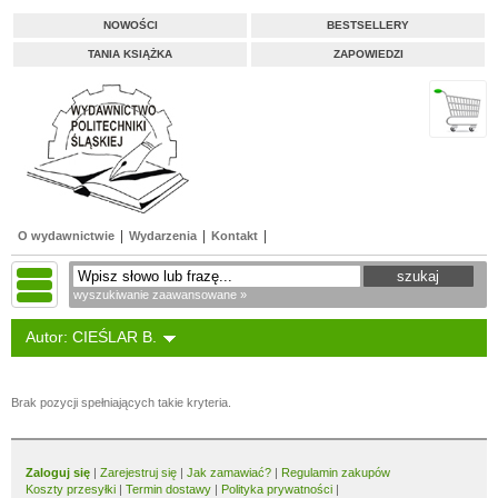
NOWOŚCI
BESTSELLERY
TANIA KSIĄŻKA
ZAPOWIEDZI
O wydawnictwie
Wydarzenia
Kontakt
wyszukiwanie zaawansowane »
Autor: CIEŚLAR B.
Brak pozycji spełniających takie kryteria.
Zaloguj się
|
Zarejestruj się
|
Jak zamawiać?
|
Regulamin zakupów
Koszty przesyłki
|
Termin dostawy
|
Polityka prywatności
|