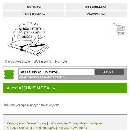
NOWOŚCI
BESTSELLERY
TANIA KSIĄŻKA
ZAPOWIEDZI
O wydawnictwie
Wydarzenia
Kontakt
wyszukiwanie zaawansowane »
Autor: AJDUKIEWICZ A.
Brak pozycji spełniających takie kryteria.
Zaloguj się
|
Zarejestruj się
|
Jak zamawiać?
|
Regulamin zakupów
Koszty przesyłki
|
Termin dostawy
|
Polityka prywatności
|