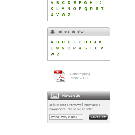
A
B
C
D
E
F
G
H
I
J
K
L
M
N
O
P
Q
R
S
T
U
V
W
Z
Index autorów
A
B
C
D
F
G
H
I
J
K
L
M
N
O
P
R
S
T
U
V
W
Z
Pobierz pełną
ofertę w PDF
Newsletter
Jeśli chcesz otrzymywać informacje o
nowościach, zapisz się na listę: