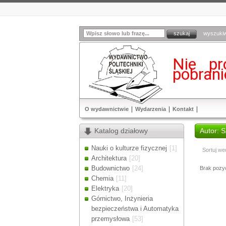
wyszuki
Nie pr
pobran
O wydawnictwie
Wydarzenia
Kontakt
Katalog działowy
Autor: 
Nauki o kulturze fizycznej
[1]
Sortuj we
Architektura
[20]
Budownictwo
[24]
Brak pozycj
Chemia
[11]
Elektryka
[20]
Górnictwo, Inżynieria
bezpieczeństwa i Automatyka
przemysłowa
[53]