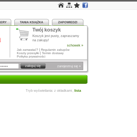
LERY
TANIA KSIĄŻKA
ZAPOWIEDZI
Twój koszyk
a
Koszyk jest pusty, zapraszamy
na zakupy!
schowek »
|
Jak zamawiać?
Regulamin zakupów
|
Koszty przesyłki
Termin dostawy
Polityka prywatności
zarejestruj się »
Tryb wyświetlania:
z okładkami
,
lista