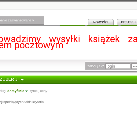
wanie zaawansowane »
NOWOŚCI
BESTSEL
owadzimy wysyłki książek z
iem pocztowym
zaloguj się:
SZUBER J.
dług:
domyślnie
,
tytułu
,
ceny
i spełniających takie kryteria.