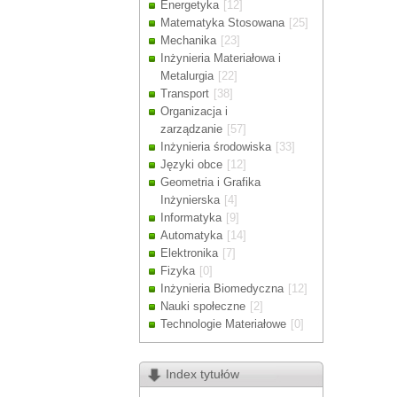
Energetyka
[12]
Drodzy Klienc
Matematyka Stosowana
[25]
Ze względu n
Mechanika
[23]
zamówienia m
Inżynieria Materiałowa i
Dziękujemy z
Metalurgia
[22]
Transport
[38]
Organizacja i
zarządzanie
[57]
Inżynieria środowiska
[33]
Języki obce
[12]
Geometria i Grafika
Inżynierska
[4]
Informatyka
[9]
Automatyka
[14]
Elektronika
[7]
Fizyka
[0]
Inżynieria Biomedyczna
[12]
Nauki społeczne
[2]
Technologie Materiałowe
[0]
Index tytułów