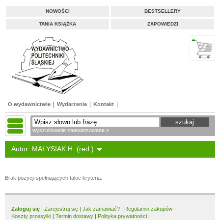
NOWOŚCI
BESTSELLERY
TANIA KSIĄŻKA
ZAPOWIEDZI
O wydawnictwie
Wydarzenia
Kontakt
wyszukiwanie zaawansowane »
Autor: MAŁYSIAK H. (red.)
Brak pozycji spełniających takie kryteria.
Zaloguj się
|
Zarejestruj się
|
Jak zamawiać?
|
Regulamin zakupów
Koszty przesyłki
|
Termin dostawy
|
Polityka prywatności
|