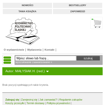
NOWOŚCI
BESTSELLERY
TANIA KSIĄŻKA
ZAPOWIEDZI
O wydawnictwie
Wydarzenia
Kontakt
wyszukiwanie zaawansowane »
Autor: MAŁYSIAK H. (red.)
Brak pozycji spełniających takie kryteria.
Zaloguj się
|
Zarejestruj się
|
Jak zamawiać?
|
Regulamin zakupów
Koszty przesyłki
|
Termin dostawy
|
Polityka prywatności
|