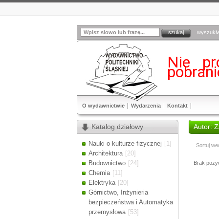
wyszuki
Nie pr
pobran
O wydawnictwie
Wydarzenia
Kontakt
Katalog działowy
Autor: 
Nauki o kulturze fizycznej
[1]
Sortuj we
Architektura
[20]
Budownictwo
[24]
Brak pozycj
Chemia
[11]
Elektryka
[20]
Górnictwo, Inżynieria
bezpieczeństwa i Automatyka
przemysłowa
[53]