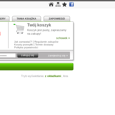
LERY
TANIA KSIĄŻKA
ZAPOWIEDZI
Twój koszyk
a
Koszyk jest pusty, zapraszamy
na zakupy!
schowek »
|
Jak zamawiać?
Regulamin zakupów
|
Koszty przesyłki
Termin dostawy
Polityka prywatności
zarejestruj się »
Tryb wyświetlania:
z okładkami
,
lista