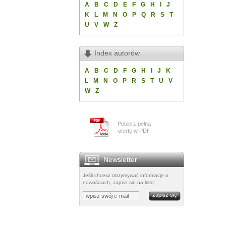
A
B
C
D
E
F
G
H
I
J
K
L
M
N
O
P
Q
R
S
T
U
V
W
Z
Index autorów
A
B
C
D
F
G
H
I
J
K
L
M
N
O
P
R
S
T
U
V
W
Z
Pobierz pełną
ofertę w PDF
Newsletter
Jeśli chcesz otrzymywać informacje o
nowościach, zapisz się na listę: