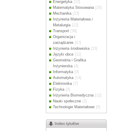
Energetyka
[12]
Drodzy Klienc
Matematyka Stosowana
[25]
Ze względu n
Mechanika
[23]
zamówienia m
Inżynieria Materiałowa i
Dziękujemy z
Metalurgia
[22]
Transport
[38]
Organizacja i
zarządzanie
[57]
Inżynieria środowiska
[33]
Języki obce
[12]
Geometria i Grafika
Inżynierska
[4]
Informatyka
[9]
Automatyka
[14]
Elektronika
[7]
Fizyka
[0]
Inżynieria Biomedyczna
[12]
Nauki społeczne
[2]
Technologie Materiałowe
[0]
Index tytułów