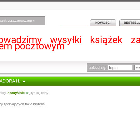
wanie zaawansowane »
NOWOŚCI
BESTSEL
owadzimy wysyłki książek z
iem pocztowym
zaloguj się:
ZADORA H.
dług:
domyślnie
,
tytułu
,
ceny
i spełniających takie kryteria.