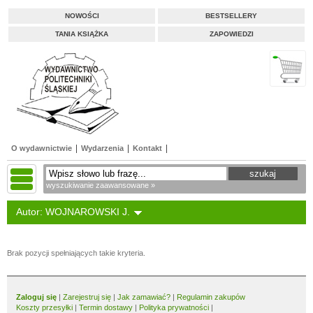
NOWOŚCI
BESTSELLERY
TANIA KSIĄŻKA
ZAPOWIEDZI
O wydawnictwie
Wydarzenia
Kontakt
wyszukiwanie zaawansowane »
Autor: WOJNAROWSKI J.
Brak pozycji spełniających takie kryteria.
Zaloguj się
|
Zarejestruj się
|
Jak zamawiać?
|
Regulamin zakupów
Koszty przesyłki
|
Termin dostawy
|
Polityka prywatności
|