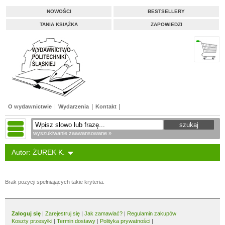
NOWOŚCI
BESTSELLERY
TANIA KSIĄŻKA
ZAPOWIEDZI
O wydawnictwie
Wydarzenia
Kontakt
wyszukiwanie zaawansowane »
Autor: ŻUREK K.
Brak pozycji spełniających takie kryteria.
Zaloguj się
|
Zarejestruj się
|
Jak zamawiać?
|
Regulamin zakupów
Koszty przesyłki
|
Termin dostawy
|
Polityka prywatności
|