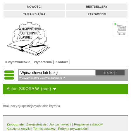
NOWOŚCI
BESTSELLERY
TANIA KSIĄŻKA
ZAPOWIEDZI
O wydawnictwie
Wydarzenia
Kontakt
wyszukiwanie zaawansowane »
Autor: SIKORA W. (red.)
Brak pozycji spełniających takie kryteria.
Zaloguj się
|
Zarejestruj się
|
Jak zamawiać?
|
Regulamin zakupów
Koszty przesyłki
|
Termin dostawy
|
Polityka prywatności
|