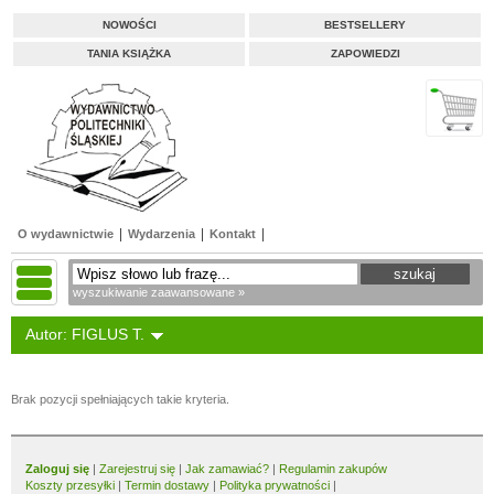
NOWOŚCI
BESTSELLERY
TANIA KSIĄŻKA
ZAPOWIEDZI
O wydawnictwie
Wydarzenia
Kontakt
wyszukiwanie zaawansowane »
Autor: FIGLUS T.
Brak pozycji spełniających takie kryteria.
Zaloguj się
|
Zarejestruj się
|
Jak zamawiać?
|
Regulamin zakupów
Koszty przesyłki
|
Termin dostawy
|
Polityka prywatności
|