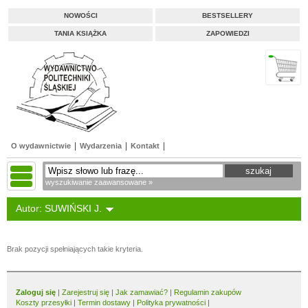
NOWOŚCI
BESTSELLERY
TANIA KSIĄŻKA
ZAPOWIEDZI
O wydawnictwie
Wydarzenia
Kontakt
wyszukiwanie zaawansowane »
Autor: SUWIŃSKI J.
Brak pozycji spełniających takie kryteria.
Zaloguj się
|
Zarejestruj się
|
Jak zamawiać?
|
Regulamin zakupów
Koszty przesyłki
|
Termin dostawy
|
Polityka prywatności
|