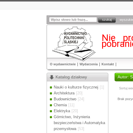
wyszuki
Nie pr
pobran
O wydawnictwie
Wydarzenia
Kontakt
Katalog działowy
Autor: 
Nauki o kulturze fizycznej
[1]
Sortuj we
Architektura
[20]
Budownictwo
[24]
Brak pozycj
Chemia
[11]
Elektryka
[20]
Górnictwo, Inżynieria
bezpieczeństwa i Automatyka
przemysłowa
[53]