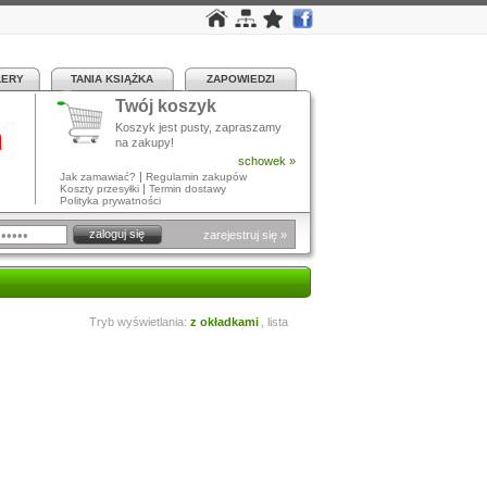
LERY
TANIA KSIĄŻKA
ZAPOWIEDZI
Twój koszyk
a
Koszyk jest pusty, zapraszamy
na zakupy!
schowek »
|
Jak zamawiać?
Regulamin zakupów
|
Koszty przesyłki
Termin dostawy
Polityka prywatności
zarejestruj się »
Tryb wyświetlania:
z okładkami
,
lista