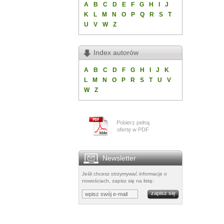
A
B
C
D
E
F
G
H
I
J
K
L
M
N
O
P
Q
R
S
T
U
V
W
Z
Index autorów
A
B
C
D
F
G
H
I
J
K
L
M
N
O
P
R
S
T
U
V
W
Z
Pobierz pełną
ofertę w PDF
Newsletter
Jeśli chcesz otrzymywać informacje o
nowościach, zapisz się na listę: