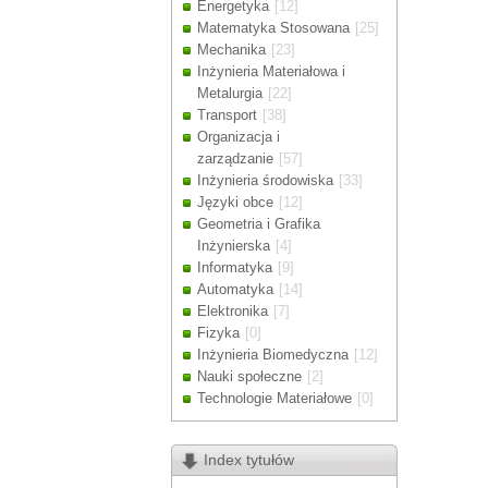
Energetyka
[12]
Drodzy Klienc
Matematyka Stosowana
[25]
Ze względu n
Mechanika
[23]
zamówienia m
Inżynieria Materiałowa i
Dziękujemy z
Metalurgia
[22]
Transport
[38]
Organizacja i
zarządzanie
[57]
Inżynieria środowiska
[33]
Języki obce
[12]
Geometria i Grafika
Inżynierska
[4]
Informatyka
[9]
Automatyka
[14]
Elektronika
[7]
Fizyka
[0]
Inżynieria Biomedyczna
[12]
Nauki społeczne
[2]
Technologie Materiałowe
[0]
Index tytułów