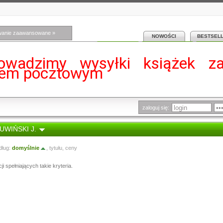
wanie zaawansowane »
NOWOŚCI
BESTSEL
owadzimy wysyłki książek z
iem pocztowym
zaloguj się:
SUWIŃSKI J.
dług:
domyślnie
,
tytułu
,
ceny
i spełniających takie kryteria.