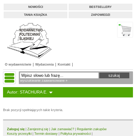
NOWOŚCI
BESTSELLERY
TANIA KSIĄŻKA
ZAPOWIEDZI
O wydawnictwie
Wydarzenia
Kontakt
wyszukiwanie zaawansowane »
Autor: STACHURA E.
Brak pozycji spełniających takie kryteria.
Zaloguj się
|
Zarejestruj się
|
Jak zamawiać?
|
Regulamin zakupów
Koszty przesyłki
|
Termin dostawy
|
Polityka prywatności
|