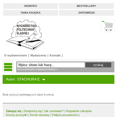
NOWOŚCI
BESTSELLERY
TANIA KSIĄŻKA
ZAPOWIEDZI
O wydawnictwie
Wydarzenia
Kontakt
wyszukiwanie zaawansowane »
Autor: STACHURA E.
Brak pozycji spełniających takie kryteria.
Zaloguj się
|
Zarejestruj się
|
Jak zamawiać?
|
Regulamin zakupów
Koszty przesyłki
|
Termin dostawy
|
Polityka prywatności
|