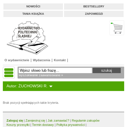
NOWOŚCI
BESTSELLERY
TANIA KSIĄŻKA
ZAPOWIEDZI
O wydawnictwie
Wydarzenia
Kontakt
wyszukiwanie zaawansowane »
Autor: ŻUCHOWSKI R.
Brak pozycji spełniających takie kryteria.
Zaloguj się
|
Zarejestruj się
|
Jak zamawiać?
|
Regulamin zakupów
Koszty przesyłki
|
Termin dostawy
|
Polityka prywatności
|