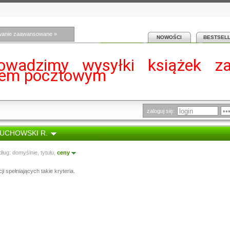
wanie zaawansowane »
NOWOŚCI
BESTSEL
owadzimy wysyłki książek z
iem pocztowym
zaloguj się:
 ŻUCHOWSKI R.
dług:
domyślnie
,
tytułu
,
ceny
i spełniających takie kryteria.