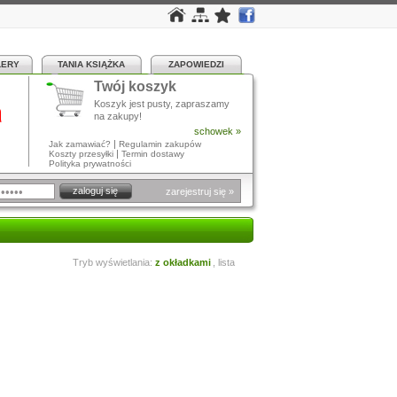
LERY
TANIA KSIĄŻKA
ZAPOWIEDZI
Twój koszyk
a
Koszyk jest pusty, zapraszamy
na zakupy!
schowek »
|
Jak zamawiać?
Regulamin zakupów
|
Koszty przesyłki
Termin dostawy
Polityka prywatności
zarejestruj się »
Tryb wyświetlania:
z okładkami
,
lista