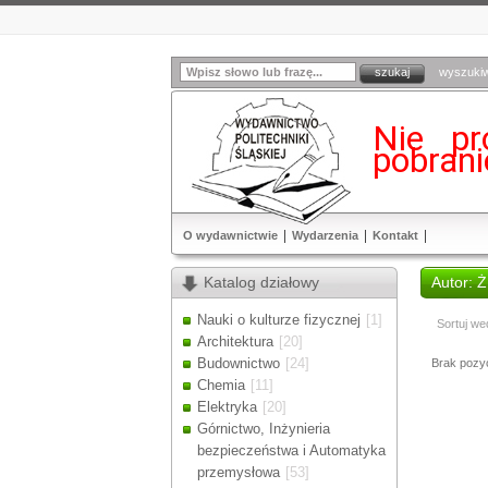
wyszuki
Nie pr
pobran
O wydawnictwie
Wydarzenia
Kontakt
Katalog działowy
Autor:
Nauki o kulturze fizycznej
[1]
Sortuj we
Architektura
[20]
Budownictwo
[24]
Brak pozycj
Chemia
[11]
Elektryka
[20]
Górnictwo, Inżynieria
bezpieczeństwa i Automatyka
przemysłowa
[53]