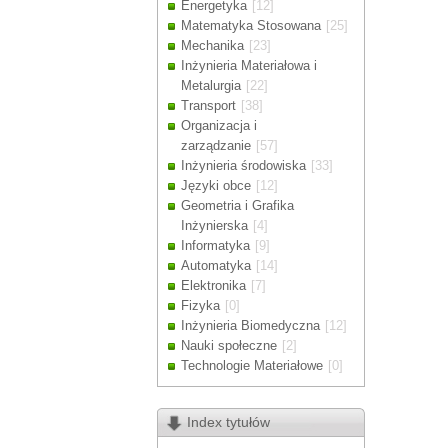
Energetyka
[12]
Drodzy Klienc
Matematyka Stosowana
[25]
Ze względu n
Mechanika
[23]
zamówienia m
Inżynieria Materiałowa i
Dziękujemy z
Metalurgia
[22]
Transport
[38]
Organizacja i
zarządzanie
[57]
Inżynieria środowiska
[33]
Języki obce
[12]
Geometria i Grafika
Inżynierska
[4]
Informatyka
[9]
Automatyka
[14]
Elektronika
[7]
Fizyka
[0]
Inżynieria Biomedyczna
[12]
Nauki społeczne
[2]
Technologie Materiałowe
[0]
Index tytułów