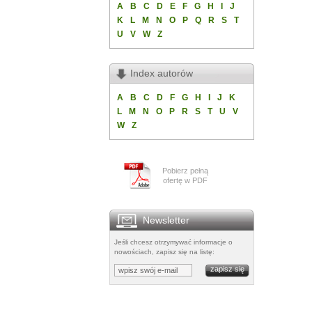
A
B
C
D
E
F
G
H
I
J
K
L
M
N
O
P
Q
R
S
T
U
V
W
Z
Index autorów
A
B
C
D
F
G
H
I
J
K
L
M
N
O
P
R
S
T
U
V
W
Z
Pobierz pełną
ofertę w PDF
Newsletter
Jeśli chcesz otrzymywać informacje o
nowościach, zapisz się na listę: