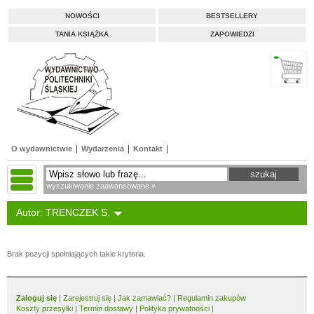
NOWOŚCI
BESTSELLERY
TANIA KSIĄŻKA
ZAPOWIEDZI
O wydawnictwie
Wydarzenia
Kontakt
wyszukiwanie zaawansowane »
Autor: TRENCZEK S.
Brak pozycji spełniających takie kryteria.
Zaloguj się
|
Zarejestruj się
|
Jak zamawiać?
|
Regulamin zakupów
Koszty przesyłki
|
Termin dostawy
|
Polityka prywatności
|