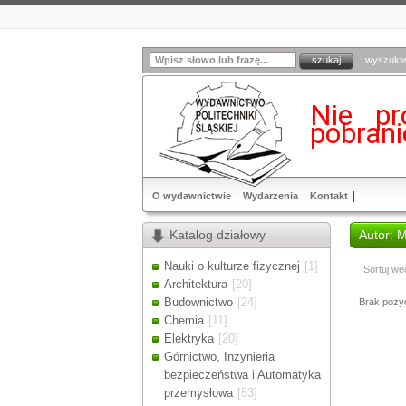
wyszuki
Nie pr
pobran
O wydawnictwie
Wydarzenia
Kontakt
Katalog działowy
Autor: 
Nauki o kulturze fizycznej
[1]
Sortuj we
Architektura
[20]
Budownictwo
[24]
Brak pozycj
Chemia
[11]
Elektryka
[20]
Górnictwo, Inżynieria
bezpieczeństwa i Automatyka
przemysłowa
[53]