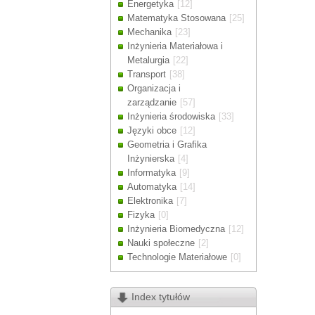
Energetyka
[12]
Drodzy Klienc
Matematyka Stosowana
[25]
Ze względu n
Mechanika
[23]
zamówienia m
Inżynieria Materiałowa i
Dziękujemy z
Metalurgia
[22]
Transport
[38]
Organizacja i
zarządzanie
[57]
Inżynieria środowiska
[33]
Języki obce
[12]
Geometria i Grafika
Inżynierska
[4]
Informatyka
[9]
Automatyka
[14]
Elektronika
[7]
Fizyka
[0]
Inżynieria Biomedyczna
[12]
Nauki społeczne
[2]
Technologie Materiałowe
[0]
Index tytułów