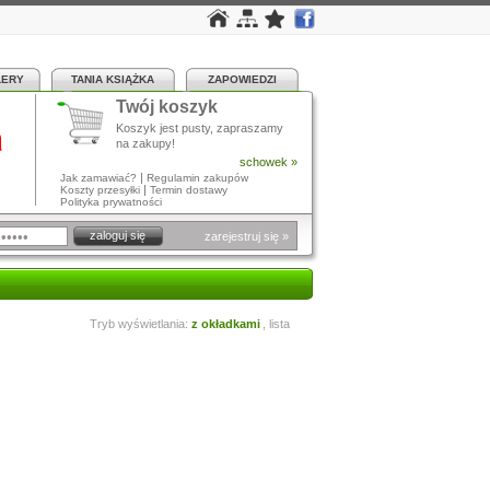
LERY
TANIA KSIĄŻKA
ZAPOWIEDZI
Twój koszyk
a
Koszyk jest pusty, zapraszamy
na zakupy!
schowek »
|
Jak zamawiać?
Regulamin zakupów
|
Koszty przesyłki
Termin dostawy
Polityka prywatności
zarejestruj się »
Tryb wyświetlania:
z okładkami
,
lista