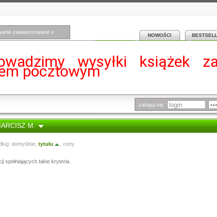
wanie zaawansowane »
NOWOŚCI
BESTSEL
owadzimy wysyłki książek z
iem pocztowym
zaloguj się:
MARCISZ M.
dług:
domyślnie
,
tytułu
,
ceny
i spełniających takie kryteria.