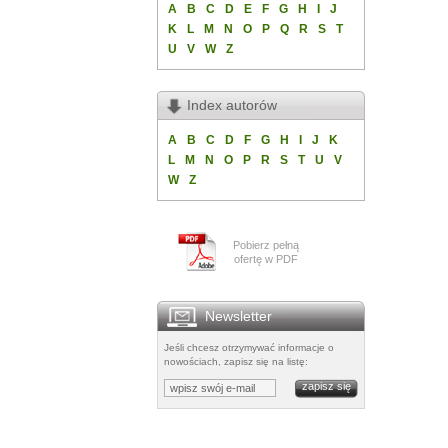
A
B
C
D
E
F
G
H
I
J
K
L
M
N
O
P
Q
R
S
T
U
V
W
Z
Index autorów
A
B
C
D
F
G
H
I
J
K
L
M
N
O
P
R
S
T
U
V
W
Z
Pobierz pełną
ofertę w PDF
Newsletter
Jeśli chcesz otrzymywać informacje o
nowościach, zapisz się na listę: