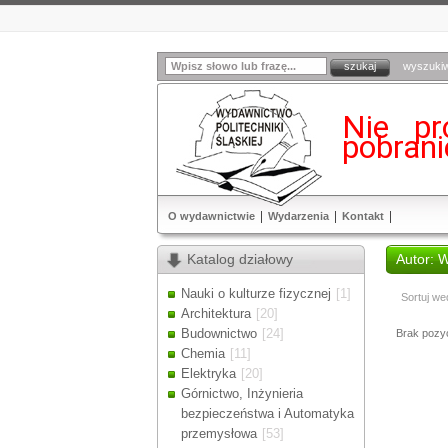
wyszuki
Nie pr
pobran
O wydawnictwie
Wydarzenia
Kontakt
Katalog działowy
Autor: 
Nauki o kulturze fizycznej
[1]
Sortuj we
Architektura
[20]
Budownictwo
[24]
Brak pozycj
Chemia
[11]
Elektryka
[20]
Górnictwo, Inżynieria
bezpieczeństwa i Automatyka
przemysłowa
[53]