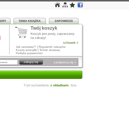
LERY
TANIA KSIĄŻKA
ZAPOWIEDZI
Twój koszyk
a
Koszyk jest pusty, zapraszamy
na zakupy!
schowek »
|
Jak zamawiać?
Regulamin zakupów
|
Koszty przesyłki
Termin dostawy
Polityka prywatności
zarejestruj się »
Tryb wyświetlania:
z okładkami
,
lista