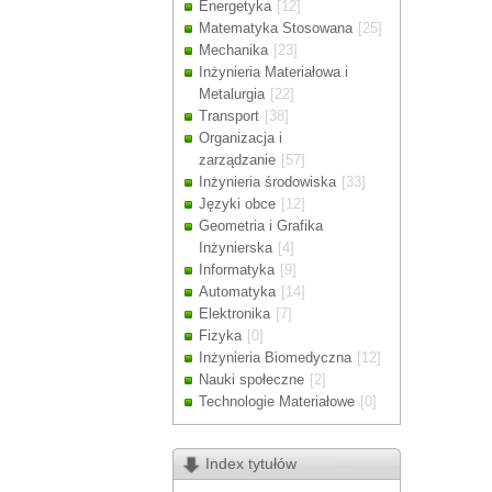
Energetyka
[12]
Drodzy Klienc
Matematyka Stosowana
[25]
Ze względu n
Mechanika
[23]
zamówienia m
Inżynieria Materiałowa i
Dziękujemy z
Metalurgia
[22]
Transport
[38]
Organizacja i
zarządzanie
[57]
Inżynieria środowiska
[33]
Języki obce
[12]
Geometria i Grafika
Inżynierska
[4]
Informatyka
[9]
Automatyka
[14]
Elektronika
[7]
Fizyka
[0]
Inżynieria Biomedyczna
[12]
Nauki społeczne
[2]
Technologie Materiałowe
[0]
Index tytułów