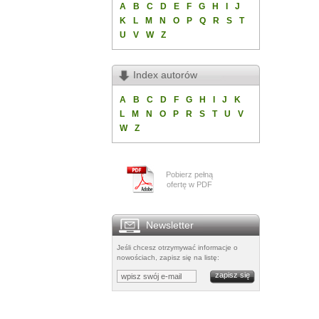
A
B
C
D
E
F
G
H
I
J
K
L
M
N
O
P
Q
R
S
T
U
V
W
Z
Index autorów
A
B
C
D
F
G
H
I
J
K
L
M
N
O
P
R
S
T
U
V
W
Z
Pobierz pełną
ofertę w PDF
Newsletter
Jeśli chcesz otrzymywać informacje o
nowościach, zapisz się na listę: