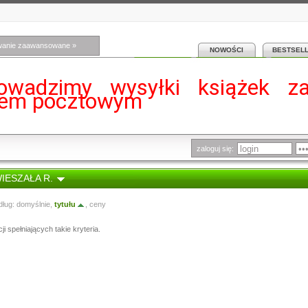
wanie zaawansowane »
NOWOŚCI
BESTSEL
owadzimy wysyłki książek z
iem pocztowym
zaloguj się:
WIESZAŁA R.
dług:
domyślnie
,
tytułu
,
ceny
i spełniających takie kryteria.