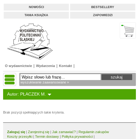
NOWOŚCI
BESTSELLERY
TANIA KSIĄŻKA
ZAPOWIEDZI
O wydawnictwie
Wydarzenia
Kontakt
wyszukiwanie zaawansowane »
Autor: PŁACZEK M.
Brak pozycji spełniających takie kryteria.
Zaloguj się
|
Zarejestruj się
|
Jak zamawiać?
|
Regulamin zakupów
Koszty przesyłki
|
Termin dostawy
|
Polityka prywatności
|