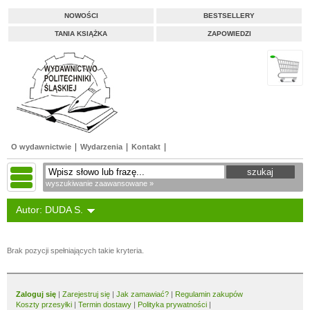
NOWOŚCI
BESTSELLERY
TANIA KSIĄŻKA
ZAPOWIEDZI
O wydawnictwie
Wydarzenia
Kontakt
wyszukiwanie zaawansowane »
Autor: DUDA S.
Brak pozycji spełniających takie kryteria.
Zaloguj się
|
Zarejestruj się
|
Jak zamawiać?
|
Regulamin zakupów
Koszty przesyłki
|
Termin dostawy
|
Polityka prywatności
|