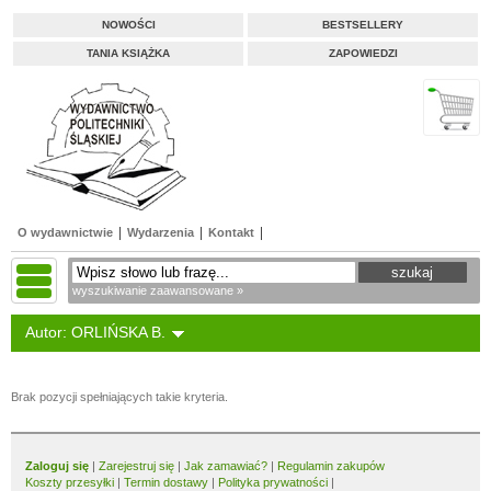
NOWOŚCI
BESTSELLERY
TANIA KSIĄŻKA
ZAPOWIEDZI
O wydawnictwie
Wydarzenia
Kontakt
wyszukiwanie zaawansowane »
Autor: ORLIŃSKA B.
Brak pozycji spełniających takie kryteria.
Zaloguj się
|
Zarejestruj się
|
Jak zamawiać?
|
Regulamin zakupów
Koszty przesyłki
|
Termin dostawy
|
Polityka prywatności
|