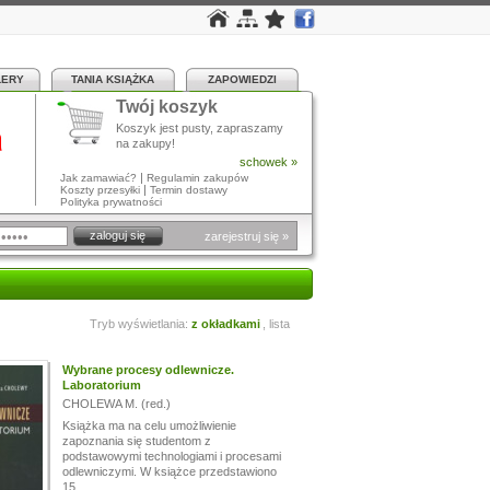
LERY
TANIA KSIĄŻKA
ZAPOWIEDZI
Twój koszyk
a
Koszyk jest pusty, zapraszamy
na zakupy!
schowek »
|
Jak zamawiać?
Regulamin zakupów
|
Koszty przesyłki
Termin dostawy
Polityka prywatności
zarejestruj się »
Tryb wyświetlania:
z okładkami
,
lista
Wybrane procesy odlewnicze.
Laboratorium
CHOLEWA M. (red.)
Książka ma na celu umożliwienie
zapoznania się studentom z
podstawowymi technologiami i procesami
odlewniczymi. W książce przedstawiono
15...