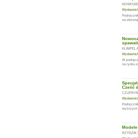
NOWOSIEL
Wydawnictw
Podręczni
na złożoną
Nowocze
spawaln
KLIMPEL A
Wydawnictw
W podręczn
na rynku e
Specjal
Cześć d
CZUPRYŃS
Wydawnictw
Podręcznik
wyższych u
Modele 
RZYDZIK 