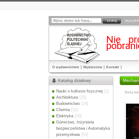
wyszuki
Nie pr
pobran
O wydawnictwie
Wydarzenia
Kontakt
Katalog działowy
Mechan
Nauki o kulturze fizycznej
[1]
Sortuj we
Architektura
[20]
Budownictwo
[24]
Chemia
[11]
Elektryka
[20]
Górnictwo, Inżynieria
bezpieczeństwa i Automatyka
przemysłowa
[53]