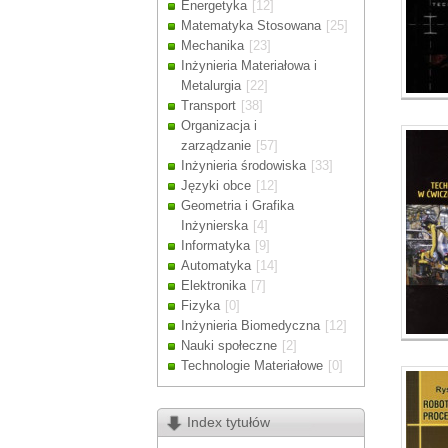
Energetyka
[12]
Drodzy Klienc
Matematyka Stosowana
[25]
Ze względu n
Mechanika
[23]
zamówienia m
Inżynieria Materiałowa i
Dziękujemy z
Metalurgia
[22]
Transport
[38]
Organizacja i
zarządzanie
[57]
Inżynieria środowiska
[33]
Języki obce
[12]
Geometria i Grafika
Inżynierska
[4]
Informatyka
[9]
Automatyka
[14]
Elektronika
[7]
Fizyka
[0]
Inżynieria Biomedyczna
[12]
Nauki społeczne
[2]
Technologie Materiałowe
[0]
Index tytułów