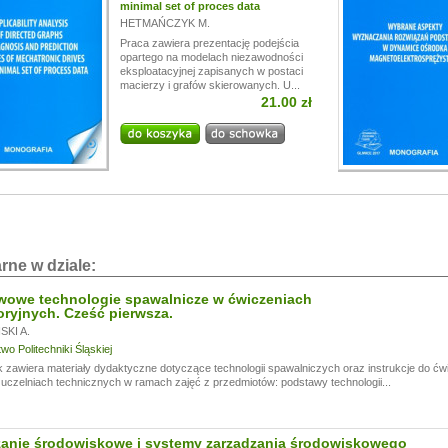
minimal set of proces data
HETMAŃCZYK M.
Praca zawiera prezentację podejścia
opartego na modelach niezawodności
eksploatacyjnej zapisanych w postaci
macierzy i grafów skierowanych. U...
21.00 zł
rne w dziale:
wowe technologie spawalnicze w ćwiczeniach
oryjnych. Cześć pierwsza.
KI A.
o Politechniki Śląskiej
 zawiera materiały dydaktyczne dotyczące technologii spawalniczych oraz instrukcje do ć
czelniach technicznych w ramach zajęć z przedmiotów: podstawy technologii...
zanie środowiskowe i systemy zarządzania środowiskowego