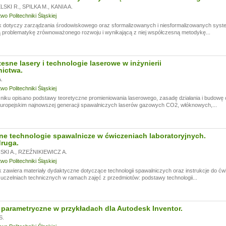
SKI R.
,
SPILKA M.
,
KANIA A.
o Politechniki Śląskiej
k dotyczy zarządzania środowiskowego oraz sformalizowanych i niesformalizowanych sy
 problematykę zrównoważonego rozwoju i wynikającą z niej współczesną metodykę...
sne lasery i technologie laserowe w inżynierii
ictwa.
.
o Politechniki Śląskiej
iku opisano podstawy teoretyczne promieniowania laserowego, zasadę działania i budowę 
uropejskim najnowszej generacji spawalniczych laserów gazowych CO2, włóknowych,...
ne technologie spawalnicze w ćwiczeniach laboratoryjnych.
ruga.
KI A.
,
RZEŹNIKIEWICZ A.
o Politechniki Śląskiej
 zawiera materiały dydaktyczne dotyczące technologii spawalniczych oraz instrukcje do ć
czelniach technicznych w ramach zajęć z przedmiotów: podstawy technologii...
parametryczne w przykładach dla Autodesk Inventor.
S.