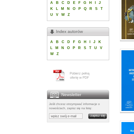
A
B
C
D
E
F
G
H
I
J
K
L
M
N
O
P
Q
R
S
T
U
V
W
Z
Index autorów
A
B
C
D
F
G
H
I
J
K
L
M
N
O
P
R
S
T
U
V
W
Z
Pobierz pełną
ofertę w PDF
Newsletter
Jeśli chcesz otrzymywać informacje o
nowościach, zapisz się na listę: