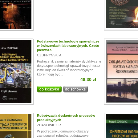
i!
a przerwę wakacyjną, w dniach od
13.07.
do
24.07,
ogą być realizowane z opóźnieniem.
a wyrozumiałość.
Podstawowe technologie spawalnicze
w ćwiczeniach laboratoryjnych. Cześć
pierwsza.
CZUPRYŃSKI A.
Podręcznik zawiera materiały dydaktyczne
dotyczące technologii spawalniczych oraz
instrukcje do ćwiczeń laboratoryjnych,
które mogą być...
48.30 zł
Robotyzacja dyskretnych procesów
produkcyjnych
ZDANOWICZ R.
W podręczniku omówiono obszary
zastosowań robotów, podstawowe