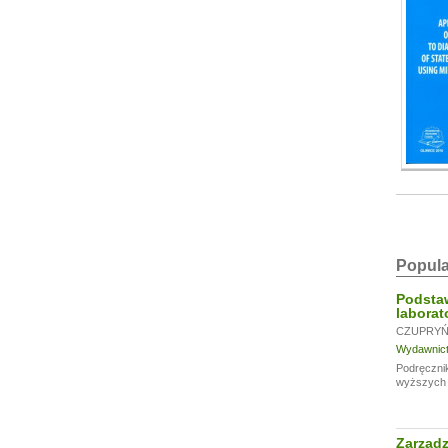
Popula
Podsta
laborat
CZUPRYŃS
Wydawnictw
Podręcznik
wyższych u
Zarząd