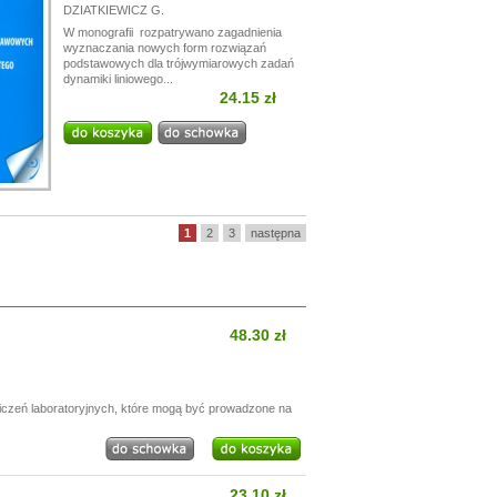
DZIATKIEWICZ G.
W monografii rozpatrywano zagadnienia
wyznaczania nowych form rozwiązań
podstawowych dla trójwymiarowych zadań
dynamiki liniowego...
24.15 zł
1
2
3
następna
48.30 zł
wiczeń laboratoryjnych, które mogą być prowadzone na
23.10 zł