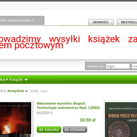
wanie zaawansowane »
NOWOŚCI
BESTSEL
owadzimy wysyłki książek z
iem pocztowym
zaloguj się:
ika
Książki
dług:
domyślnie
,
tytułu
,
ceny
Walcowanie wyrobów długich.
Technologie walcownicze Wyd. I (2004)
KAJZER S.
10.50 zł