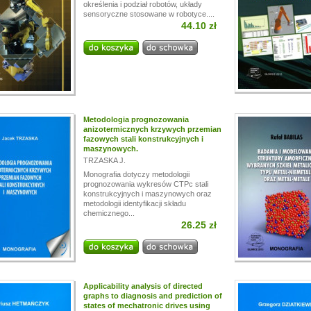
określenia i podział robotów, układy
sensoryczne stosowane w robotyce....
44.10 zł
Metodologia prognozowania
anizotermicznych krzywych przemian
fazowych stali konstrukcyjnych i
maszynowych.
TRZASKA J.
Monografia dotyczy metodologii
prognozowania wykresów CTPc stali
konstrukcyjnych i maszynowych oraz
metodologii identyfikacji składu
chemicznego...
26.25 zł
Applicability analysis of directed
graphs to diagnosis and prediction of
states of mechatronic drives using