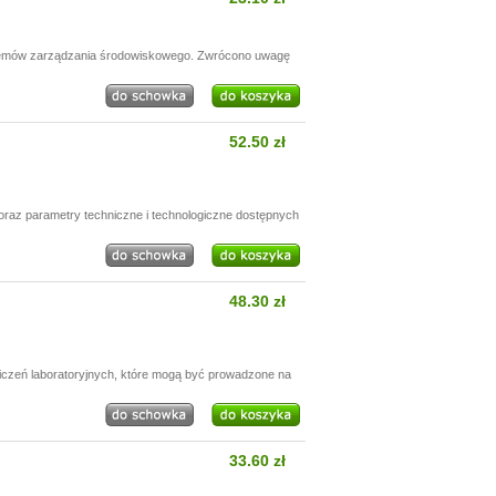
stemów zarządzania środowiskowego. Zwrócono uwagę
52.50 zł
oraz parametry techniczne i technologiczne dostępnych
48.30 zł
wiczeń laboratoryjnych, które mogą być prowadzone na
33.60 zł