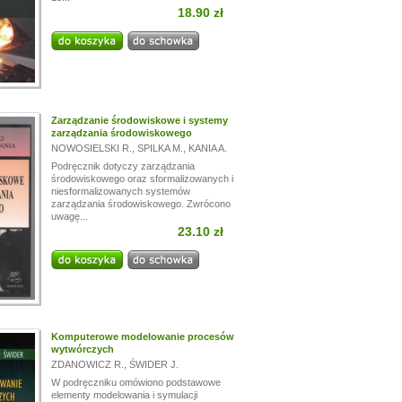
18.90 zł
Zarządzanie środowiskowe i systemy
zarządzania środowiskowego
NOWOSIELSKI R.
,
SPILKA M.
,
KANIA A.
Podręcznik dotyczy zarządzania
środowiskowego oraz sformalizowanych i
niesformalizowanych systemów
zarządzania środowiskowego. Zwrócono
uwagę...
23.10 zł
Komputerowe modelowanie procesów
wytwórczych
ZDANOWICZ R.
,
ŚWIDER J.
W podręczniku omówiono podstawowe
elementy modelowania i symulacji