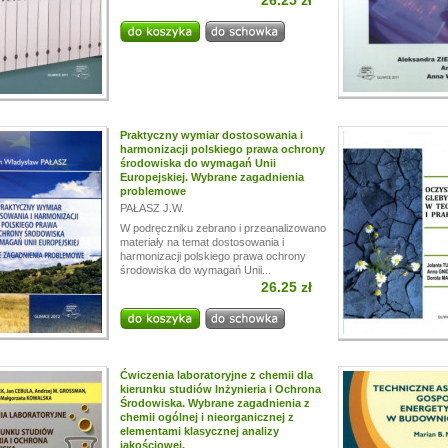
26.25 zł
i!
a przerwę wakacyjną, w dniach od
13.07.
do
24.07,
ogą być realizowane z opóźnieniem.
a wyrozumiałość.
Praktyczny wymiar dostosowania i
harmonizacji polskiego prawa ochrony
środowiska do wymagań Unii
Europejskiej. Wybrane zagadnienia
problemowe
PAŁASZ J.W.
W podręczniku zebrano i przeanalizowano
materiały na temat dostosowania i
harmonizacji polskiego prawa ochrony
środowiska do wymagań Unii...
26.25 zł
Ćwiczenia laboratoryjne z chemii dla
kierunku studiów Inżynieria i Ochrona
Środowiska. Wybrane zagadnienia z
chemii ogólnej i nieorganicznej z
elementami klasycznej analizy
jakościowej.