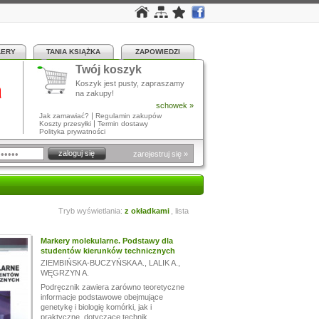
LERY
TANIA KSIĄŻKA
ZAPOWIEDZI
Twój koszyk
a
Koszyk jest pusty, zapraszamy
na zakupy!
schowek »
|
Jak zamawiać?
Regulamin zakupów
|
Koszty przesyłki
Termin dostawy
Polityka prywatności
zarejestruj się »
Tryb wyświetlania:
z okładkami
,
lista
Markery molekularne. Podstawy dla
studentów kierunków technicznych
ZIEMBIŃSKA-BUCZYŃSKA A.
,
LALIK A.
,
WĘGRZYN A.
Podręcznik zawiera zarówno teoretyczne
informacje podstawowe obejmujące
genetykę i biologię komórki, jak i
praktyczne, dotyczące technik...