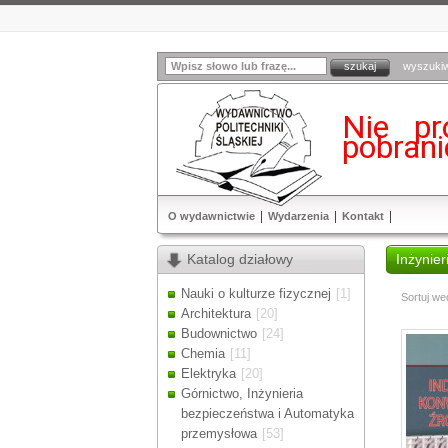
wyszuki
Nie pr
pobran
O wydawnictwie
Wydarzenia
Kontakt
Katalog działowy
Inżynier
Nauki o kulturze fizycznej
[1]
Sortuj we
Architektura
[20]
Budownictwo
[24]
Chemia
[11]
Elektryka
[20]
Górnictwo, Inżynieria
bezpieczeństwa i Automatyka
przemysłowa
[53]