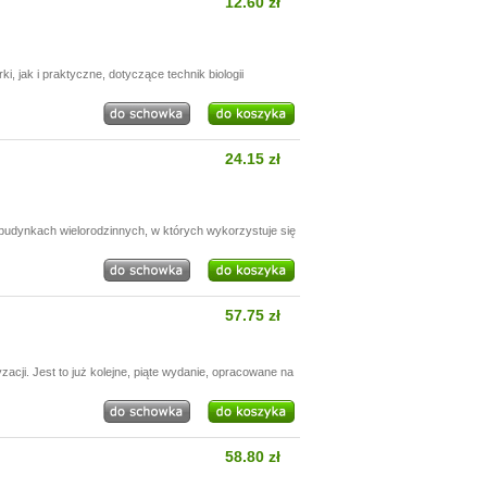
12.60 zł
 jak i praktyczne, dotyczące technik biologii
24.15 zł
budynkach wielorodzinnych, w których wykorzystuje się
57.75 zł
acji. Jest to już kolejne, piąte wydanie, opracowane na
58.80 zł