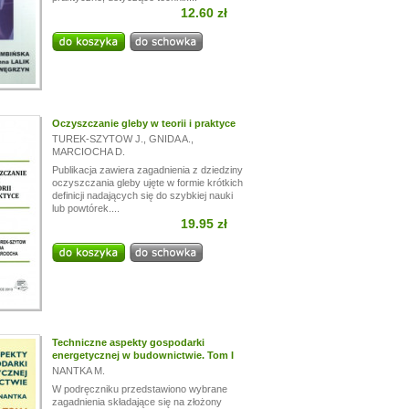
12.60 zł
Oczyszczanie gleby w teorii i praktyce
TUREK-SZYTOW J.
,
GNIDA A.
,
MARCIOCHA D.
Publikacja zawiera zagadnienia z dziedziny
oczyszczania gleby ujęte w formie krótkich
definicji nadających się do szybkiej nauki
lub powtórek....
19.95 zł
Techniczne aspekty gospodarki
energetycznej w budownictwie. Tom I
NANTKA M.
W podręczniku przedstawiono wybrane
zagadnienia składające się na złożony