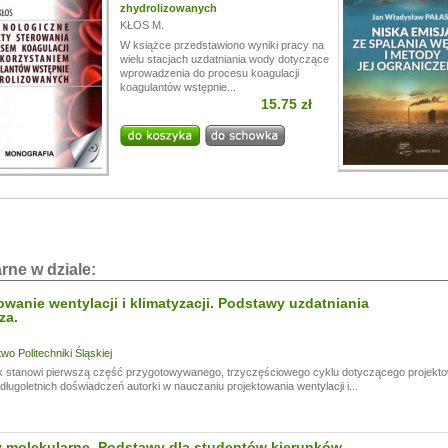
zhydrolizowanych
KŁOS M.
W książce przedstawiono wyniki pracy na
wielu stacjach uzdatniania wody dotyczące
wprowadzenia do procesu koagulacji
koagulantów wstępnie...
15.75 zł
rne w dziale:
owanie wentylacji i klimatyzacji. Podstawy uzdatniania
za.
o Politechniki Śląskiej
 stanowi pierwszą część przygotowywanego, trzyczęściowego cyklu dotyczącego projektowan
długoletnich doświadczeń autorki w nauczaniu projektowania wentylacji i...
 molekularne. Podstawy dla studentów kierunków