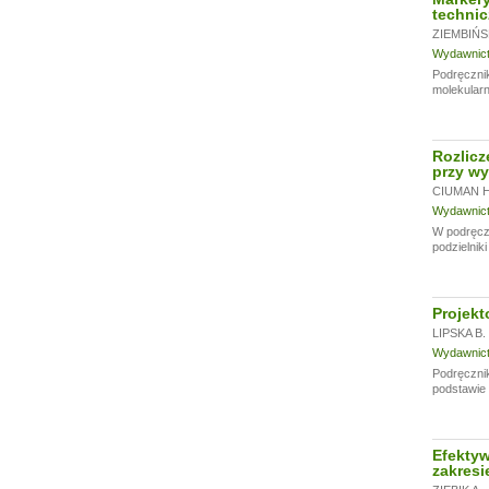
techni
ZIEMBIŃS
Wydawnictw
Podręcznik
molekularn
Rozlicz
przy wy
CIUMAN H
Wydawnictw
W podręczn
podzielnik
Projekt
LIPSKA B.
Wydawnictw
Podręcznik
podstawie 
Efektyw
zakresi