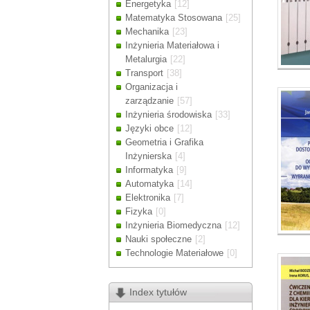
Energetyka
[12]
Drodzy Klienc
Matematyka Stosowana
[25]
Ze względu n
Mechanika
[23]
zamówienia m
Inżynieria Materiałowa i
Dziękujemy z
Metalurgia
[22]
Transport
[38]
Organizacja i
zarządzanie
[57]
Inżynieria środowiska
[33]
Języki obce
[12]
Geometria i Grafika
Inżynierska
[4]
Informatyka
[9]
Automatyka
[14]
Elektronika
[7]
Fizyka
[0]
Inżynieria Biomedyczna
[12]
Nauki społeczne
[2]
Technologie Materiałowe
[0]
Index tytułów