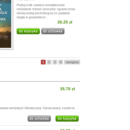
Podręcznik zawiera kompleksowe
omówienie metod i procedur ograniczenia
niskiej emisji pochodzącej ze spalania
węgla w gospodarce...
26.25 zł
1
2
3
4
następna
35.70 zł
ia wentylacji i klimatyzacji. Opracowany został na