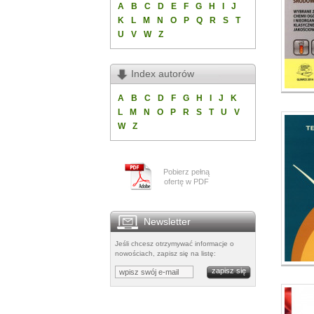
A
B
C
D
E
F
G
H
I
J
K
L
M
N
O
P
Q
R
S
T
U
V
W
Z
Index autorów
A
B
C
D
F
G
H
I
J
K
L
M
N
O
P
R
S
T
U
V
W
Z
Pobierz pełną
ofertę w PDF
Newsletter
Jeśli chcesz otrzymywać informacje o
nowościach, zapisz się na listę: