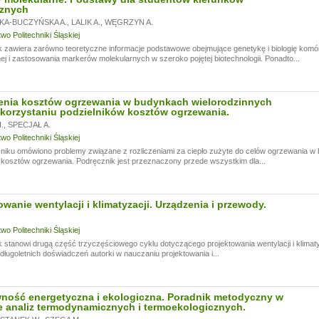
cznych
KA-BUCZYŃSKA A.
,
LALIK A.
,
WĘGRZYN A.
o Politechniki Śląskiej
 zawiera zarówno teoretyczne informacje podstawowe obejmujące genetykę i biologię komórki,
ej i zastosowania markerów molekularnych w szeroko pojętej biotechnologii. Ponadto...
enia kosztów ogrzewania w budynkach wielorodzinnych
korzystaniu podzielników kosztów ogrzewania.
.
,
SPECJAŁ A.
o Politechniki Śląskiej
iku omówiono problemy związane z rozliczeniami za ciepło zużyte do celów ogrzewania w 
i kosztów ogrzewania. Podręcznik jest przeznaczony przede wszystkim dla...
owanie wentylacji i klimatyzacji. Urządzenia i przewody.
o Politechniki Śląskiej
 stanowi drugą część trzyczęściowego cyklu dotyczącego projektowania wentylacji i klimatyz
długoletnich doświadczeń autorki w nauczaniu projektowania i...
ność energetyczna i ekologiczna. Poradnik metodyczny w
e analiz termodynamicznych i termoekologicznych.