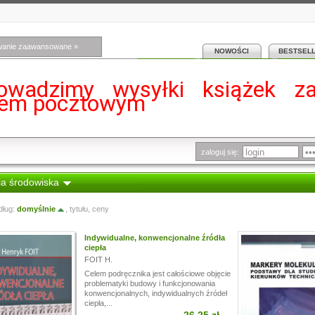
wanie zaawansowane »
NOWOŚCI
BESTSEL
owadzimy wysyłki książek z
iem pocztowym
zaloguj się:
ia środowiska
dług:
domyślnie
,
tytułu
,
ceny
Indywidualne, konwencjonalne źródła
ciepła
FOIT H.
Celem podręcznika jest całościowe objęcie
problematyki budowy i funkcjonowania
konwencjonalnych, indywidualnych źródeł
ciepła,...