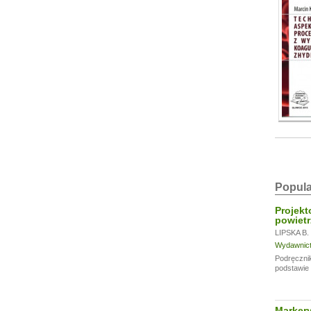
Popula
Projekt
powietr
LIPSKA B.
Wydawnictw
Podręcznik
podstawie 
Markery