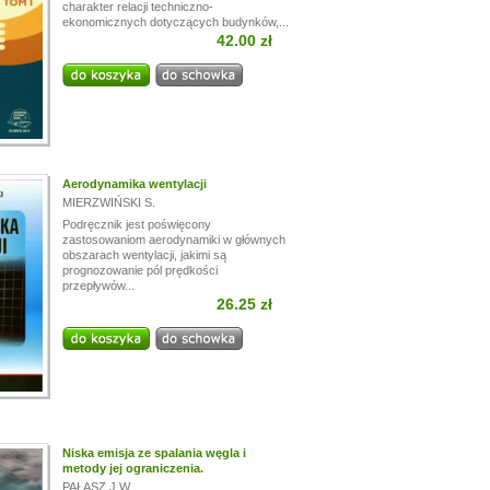
charakter relacji techniczno-
ekonomicznych dotyczących budynków,...
42.00 zł
Aerodynamika wentylacji
MIERZWIŃSKI S.
Podręcznik jest poświęcony
zastosowaniom aerodynamiki w głównych
obszarach wentylacji, jakimi są
prognozowanie pól prędkości
przepływów...
26.25 zł
Niska emisja ze spalania węgla i
metody jej ograniczenia.
PAŁASZ J.W.