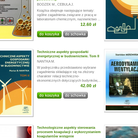
BODZEK M.
,
CEBULA J.
Książka obejmuje następujące tematy:
ogólne zagadnienia związane z pracą w
laboratorium chemicznym, nazewnictwo ...
12.60 zł
Techniczne aspekty gospodarki
energetycznej w budownictwie. Tom II
NANTKA M.
W podręczniku przedstawiono wybrane
zagadnienia składające się na złożony
charakter relacji techniczno-
ekonomicznych dotyczących budynków,...
42.00 zł
Technologiczne aspekty sterowania
procesem koagulacji z wykorzystaniem
koagulantów wstępnie