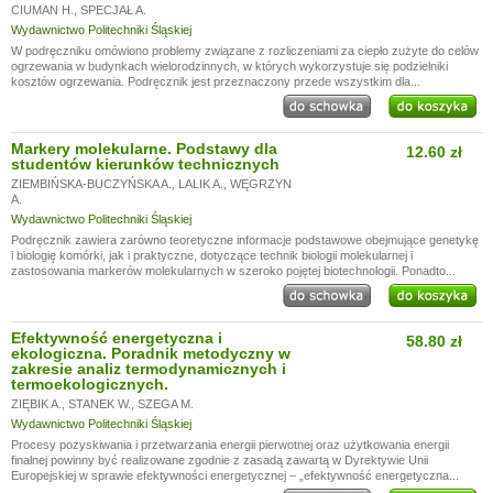
CIUMAN H.
,
SPECJAŁ A.
Wydawnictwo Politechniki Śląskiej
W podręczniku omówiono problemy związane z rozliczeniami za ciepło zużyte do celów
ogrzewania w budynkach wielorodzinnych, w których wykorzystuje się podzielniki
kosztów ogrzewania. Podręcznik jest przeznaczony przede wszystkim dla...
Markery molekularne. Podstawy dla
12.60 zł
studentów kierunków technicznych
ZIEMBIŃSKA-BUCZYŃSKA A.
,
LALIK A.
,
WĘGRZYN
A.
Wydawnictwo Politechniki Śląskiej
Podręcznik zawiera zarówno teoretyczne informacje podstawowe obejmujące genetykę
i biologię komórki, jak i praktyczne, dotyczące technik biologii molekularnej i
zastosowania markerów molekularnych w szeroko pojętej biotechnologii. Ponadto...
Efektywność energetyczna i
58.80 zł
ekologiczna. Poradnik metodyczny w
zakresie analiz termodynamicznych i
termoekologicznych.
ZIĘBIK A.
,
STANEK W.
,
SZEGA M.
Wydawnictwo Politechniki Śląskiej
Procesy pozyskiwania i przetwarzania energii pierwotnej oraz użytkowania energii
finalnej powinny być realizowane zgodnie z zasadą zawartą w Dyrektywie Unii
Europejskiej w sprawie efektywności energetycznej – „efektywność energetyczna...