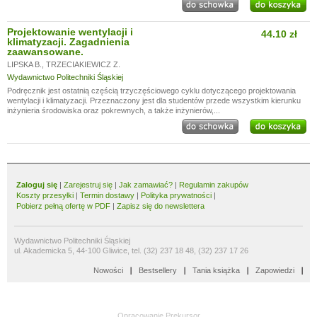
Projektowanie wentylacji i
44.10 zł
klimatyzacji. Zagadnienia
zaawansowane.
LIPSKA B.
,
TRZECIAKIEWICZ Z.
Wydawnictwo Politechniki Śląskiej
Podręcznik jest ostatnią częścią trzyczęściowego cyklu dotyczącego projektowania
wentylacji i klimatyzacji. Przeznaczony jest dla studentów przede wszystkim kierunku
inżynieria środowiska oraz pokrewnych, a także inżynierów,...
Zaloguj się
|
Zarejestruj się
|
Jak zamawiać?
|
Regulamin zakupów
Koszty przesyłki
|
Termin dostawy
|
Polityka prywatności
|
Pobierz pełną ofertę w PDF
|
Zapisz się do newslettera
Wydawnictwo Politechniki Śląskiej
ul. Akademicka 5, 44-100 Gliwice, tel. (32) 237 18 48, (32) 237 17 26
Nowości
Bestsellery
Tania książka
Zapowiedzi
Opracowanie
Prekursor