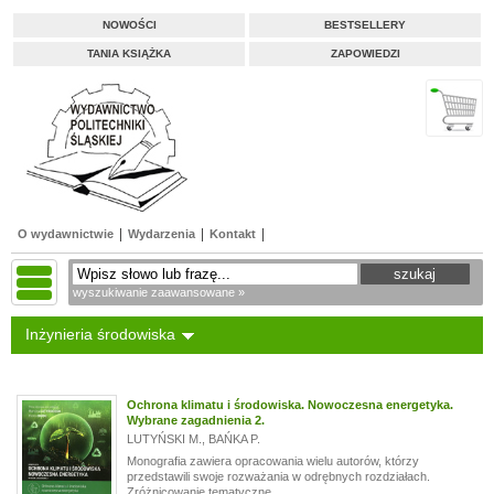
NOWOŚCI
BESTSELLERY
TANIA KSIĄŻKA
ZAPOWIEDZI
O wydawnictwie
Wydarzenia
Kontakt
wyszukiwanie zaawansowane »
Inżynieria środowiska
Ochrona klimatu i środowiska. Nowoczesna energetyka.
Wybrane zagadnienia 2.
LUTYŃSKI M.
,
BAŃKA P.
Monografia zawiera opracowania wielu autorów, którzy
przedstawili swoje rozważania w odrębnych rozdziałach.
Zróżnicowanie tematyczne...