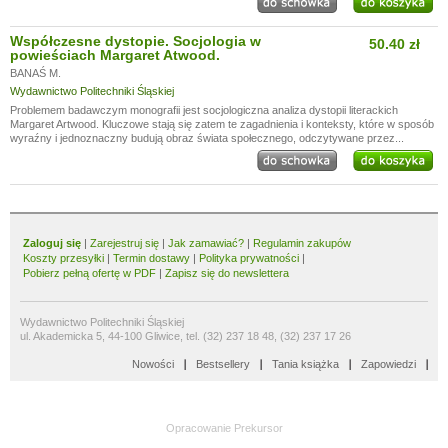
Współczesne dystopie. Socjologia w
50.40 zł
powieściach Margaret Atwood.
BANAŚ M.
Wydawnictwo Politechniki Śląskiej
Problemem badawczym monografii jest socjologiczna analiza dystopii literackich
Margaret Artwood. Kluczowe stają się zatem te zagadnienia i konteksty, które w sposób
wyraźny i jednoznaczny budują obraz świata społecznego, odczytywane przez...
Zaloguj się
|
Zarejestruj się
|
Jak zamawiać?
|
Regulamin zakupów
Koszty przesyłki
|
Termin dostawy
|
Polityka prywatności
|
Pobierz pełną ofertę w PDF
|
Zapisz się do newslettera
Wydawnictwo Politechniki Śląskiej
ul. Akademicka 5, 44-100 Gliwice, tel. (32) 237 18 48, (32) 237 17 26
Nowości
Bestsellery
Tania książka
Zapowiedzi
Opracowanie
Prekursor