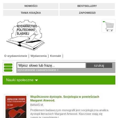
NOWOŚCI
BESTSELLERY
TANIA KSIĄŻKA
ZAPOWIEDZI
O wydawnictwie
Wydarzenia
Kontakt
wyszukiwanie zaawansowane »
Nauki społeczne
Współczesne dystopie. Socjologia w powieściach
Margaret Atwood.
BANAŚ M.
Problemem badawczym monografii jest socjologiczna analiza
dystopii literackich Margaret Artwood. Kluczowe stają się
zatem te zagadnienia i...